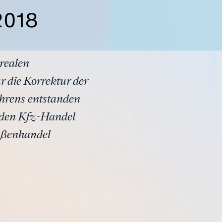
2018
 realen
 die Korrektur der
hrens entstanden
 den Kfz-Handel
ußenhandel