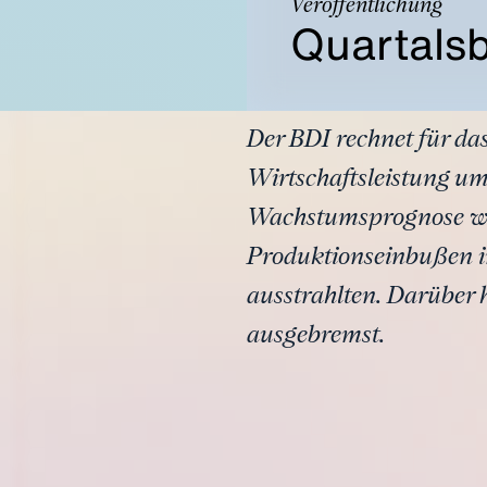
Veröffentlichung
Quartals
Der BDI rechnet für da
Wirtschaftsleistung um
Wachstumsprognose war
Produktionseinbußen i
ausstrahlten. Darübe
ausgebremst.