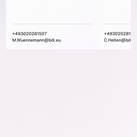
+493020281507
+49302028160
M.Wuennemann@bdi.eu
C.Hellen@bdi.e