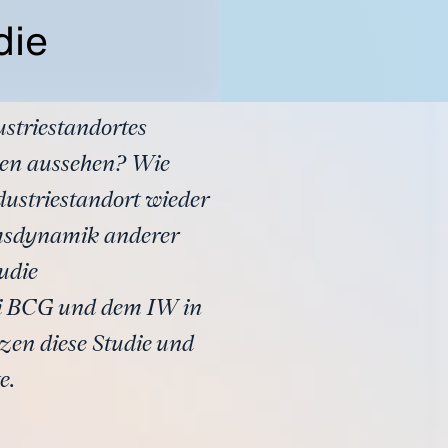
die
striestandortes
ngen aussehen? Wie
ndustriestandort wieder
umsdynamik anderer
udie
bei BCG und dem IW in
en diese Studie und
e.