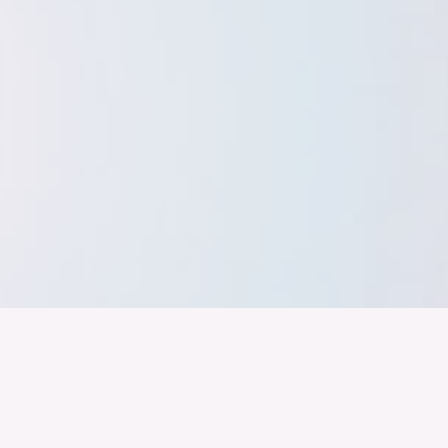
band der
Wir arbeiten daran, dass Deutschla
gelingt nur mit einer Industrie, die
ustrie
Branchen, Sektoren und Grenzen h