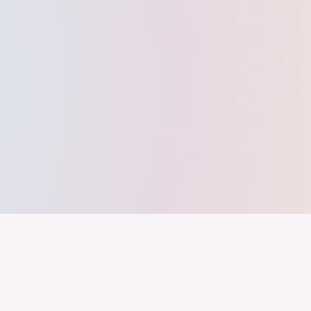
nd ein Industrieland, Exportland und Innovationsland bleibt. Dies
 alles auf Kooperation setzt. Wer führen will, muss verbinden – über
inweg.