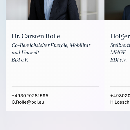
Holger
Dr. Carsten Rolle
Stellver
Co-Bereichsleiter Energie, Mobilität
MHGF
und Umwelt
BDI e.V.
BDI e.V.
+493020281595
+493020
C.Rolle@bdi.eu
H.Loesch