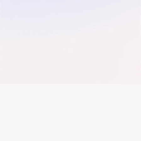
Der Bundesverband der
Deutschen Industrie
Wir arbeiten daran, dass Deutschland ein
Industrieland, Exportland und Innovationsland bleibt.
Dies gelingt nur mit einer Industrie, die alles auf
Kooperation setzt. Wer führen will, muss verbinden –