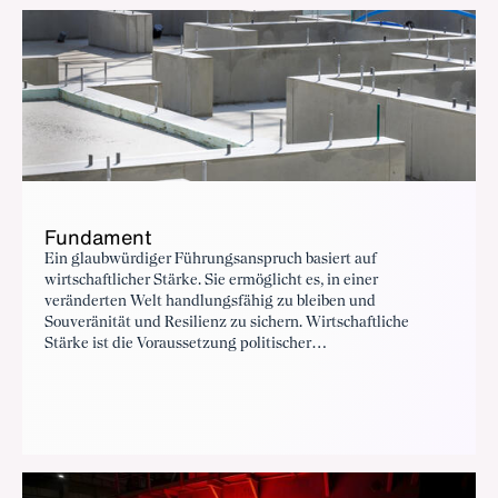
Vernetzung.
Fundament
Ein glaubwürdiger Führungsanspruch basiert auf
wirtschaftlicher Stärke. Sie ermöglicht es, in einer
veränderten Welt handlungsfähig zu bleiben und
Souveränität und Resilienz zu sichern. Wirtschaftliche
Stärke ist die Voraussetzung politischer
Gestaltungsfähigkeit. Sie schafft Investitionsspielräume,
ermöglicht technologische Entwicklung und erhöht die
Fähigkeit, auf Krisen zu reagieren. Ohne industrielle
Substanz bleibt strategische Autonomie eine Illusion.