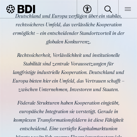
Verlässlichkeit – Deutschland und
Deutschland und Europa verfügen über ein stabiles,
Europa haben einen
rechtssicheres Umfeld, das verlässliche Kooperation
BDI
Specials
Perspektiven BDI
Verlässlichkeit
entscheidenden Standortvorteil
ermöglicht – ein entscheidender Standortvorteil in der
globalen Konkurrenz.
Rechtssicherheit, Verlässlichkeit und institutionelle
Stabilität sind zentrale Voraussetzungen für
langfristige industrielle Kooperation. Deutschland und
Europa bieten hier ein Umfeld, das Vertrauen schafft –
zwischen Unternehmen, Investoren und Staaten.
Föderale Strukturen haben Kooperation eingeübt,
europäische Integration sie verstetigt. Gerade in
komplexen Transformationsfeldern ist diese Fähigkeit
entscheidend. Eine vertiefte Kapitalmarktunion