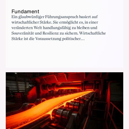
Fundament
Ein glaubwürdiger Führungsanspruch basiert auf
wirtschaftlicher Stärke. Sie ermöglicht es, in einer
veränderten Welt handlungsfähig zu bleiben und
Souveränität und Resilienz zu sichern. Wirtschaftliche
Stärke ist die Voraussetzung politischer
Gestaltungsfähigkeit. Sie schafft Investitionsspielräume,
ermöglicht technologische Entwicklung und erhöht die
Fähigkeit, auf Krisen zu reagieren. Ohne industrielle
Substanz bleibt strategische Autonomie eine Illusion.