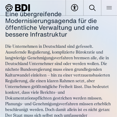
Eine übergreifende
#WachstumWählen: Den Staat
Modernisierungsagenda für die
modernisieren
BDI
Specials
Wachstum Wählen
öffentliche Verwaltung und eine
BTW25 | Den Staat modernisieren
bessere Infrastruktur
Die Unternehmen in Deutschland sind gefesselt.
Ausufernde Regulierung, komplizierte Bürokratie und
langwierige Genehmigungsverfahren bremsen alle, die in
Deutschland Unternehmer sind oder werden wollen. Die
nächste Bundesregierung muss einen grundlegenden
Kulturwandel einleiten – hin zu einer vertrauensbasierten
Regulierung, die einen klaren Rahmen setzt, aber
Unternehmen größtmögliche Freiheit lässt. Das bedeutet
konkret, dass viele Berichts- und
Dokumentationspflichten gestrichen werden müssen.
Planungs- und Genehmigungsverfahren müssen erheblich
beschleunigt werden. Doch damit allein ist es nicht getan:
Der Staat muss sich selbst noch umfassender