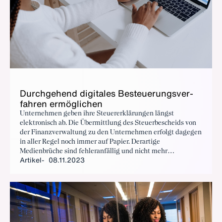
Durch­ge­hend di­gi­ta­les Be­steue­rungs­ver­
fah­ren er­mög­li­chen
Unternehmen geben ihre Steuererklärungen längst
elektronisch ab. Die Übermittlung des Steuerbescheids von
der Finanzverwaltung zu den Unternehmen erfolgt dagegen
in aller Regel noch immer auf Papier. Derartige
Medienbrüche sind fehleranfällig und nicht mehr
Artikel
08.11.2023
zeitgemäß. Ein vollständig digitaler Steuerbescheid führt
dagegen auf Seiten der Unternehmen wie auch der
Finanzverwaltung zu effizienten Prozessen.