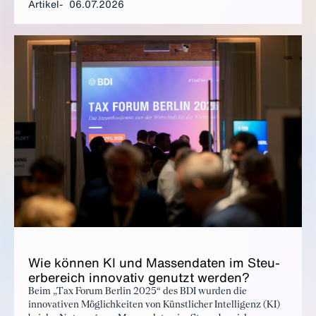
Artikel
06.07.2026
eine breite Akzeptanz der E-Rechnung zu erreichen.
Wie kön­nen KI und Mas­sen­da­ten im Steu­
er­be­reich in­no­va­tiv ge­nutzt wer­den?
Beim „Tax Forum Berlin 2025“ des BDI wurden die
innovativen Möglichkeiten von Künstlicher Intelligenz (KI)