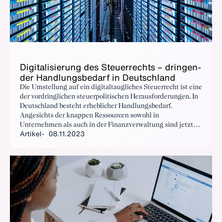
Di­gi­ta­li­sie­rung des Steu­er­rechts – drin­gen­
der Hand­lungs­be­darf in Deutsch­land
Die Umstellung auf ein digitaltaugliches Steuerrecht ist eine
der vordringlichen steuerpolitischen Herausforderungen. In
Deutschland besteht erheblicher Handlungsbedarf.
Angesichts der knappen Ressourcen sowohl in
Unternehmen als auch in der Finanzverwaltung sind jetzt
Artikel
08.11.2023
weitreichende Verbesserungen und Fortschritte notwendig.