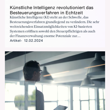
Künst­li­che In­tel­li­genz re­vo­lu­tio­niert das
Be­steue­rungs­ver­fah­ren in Echt­zeit
Künstliche Intelligenz (KI) steht an der Schwelle, das
Besteuerungsverfahren grundlegend zu verändern. Die sehr
weitreichenden Einsatzmöglichkeiten von KI-basierten
Systemen eröffnen sowohl den Steuerpflichtigen als auch
der Finanzverwaltung enorme Potenziale zur
Artikel
12.02.2024
Effizienzsteigerung. Der BDI geht in einem neuen
Positionspapier „Einsatz künstlicher Intelligenz im
Besteuerungsverfahren“ näher dazu ein.