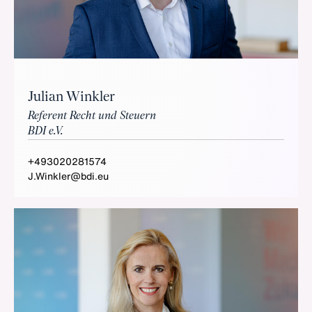
Julian Winkler
Referent Recht und Steuern
BDI e.V.
+493020281574
J.Winkler@bdi.eu