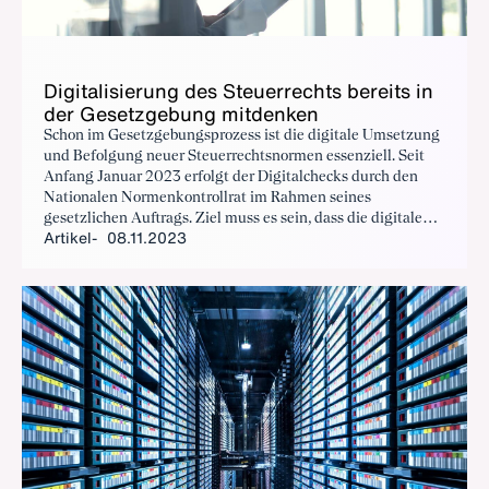
Di­gi­ta­li­sie­rung des Steu­er­rechts be­reits in
der Ge­setz­ge­bung mit­den­ken
Schon im Gesetzgebungsprozess ist die digitale Umsetzung
und Befolgung neuer Steuerrechtsnormen essenziell. Seit
Anfang Januar 2023 erfolgt der Digitalchecks durch den
Nationalen Normenkontrollrat im Rahmen seines
gesetzlichen Auftrags. Ziel muss es sein, dass die digitale
Artikel
08.11.2023
Umsetzbarkeit ein fester Bestandteil eines jeden
steuerlichen Gesetzgebungsverfahrens ist.