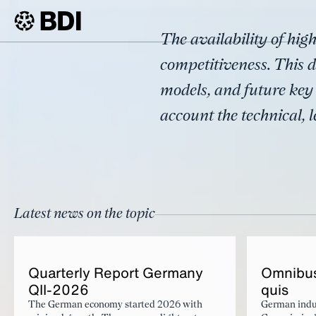
Topic
The availability of high
Data Ec
BDI
Topics
competitiveness. This 
models, and future key 
account the technical,
Latest news on the topic
Quar­ter­ly Re­port Ger­many
Om­nibus 
QII-2026
quis
The German economy started 2026 with
German indu