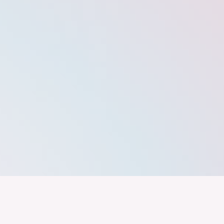
band der
Wir arbeiten daran, dass Deutschla
gelingt nur mit einer Industrie, die
ustrie
Branchen, Sektoren und Grenzen h