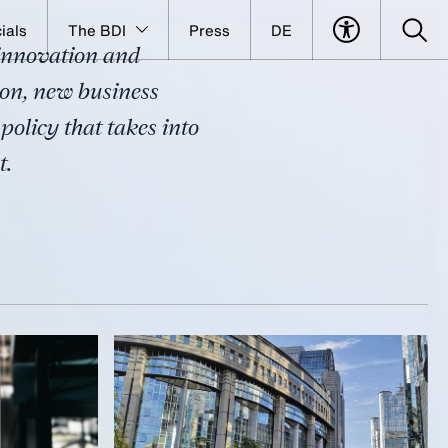
ials
The BDI
Press
DE
e innovation and
ion, new business
olicy that takes into
t.