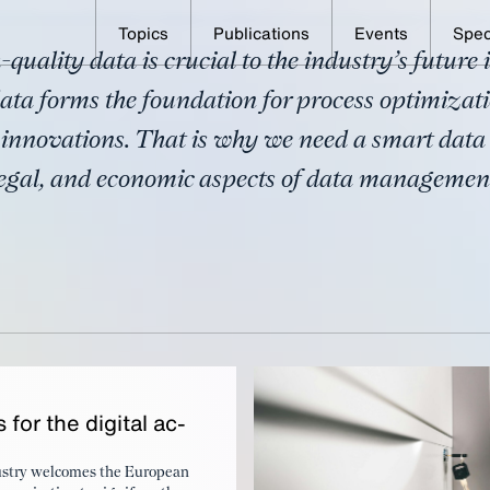
Topics
Publications
Events
Spec
-quality data is crucial to the industry’s futur
onomy
data forms the foundation for process optimizat
innovations. That is why we need a smart data p
 legal, and economic aspects of data managemen
for the dig­i­tal ac­
stry welcomes the European