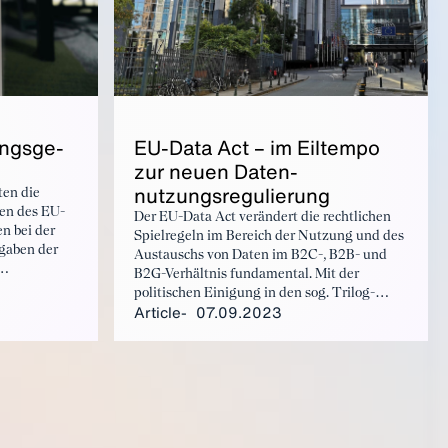
EU-Da­ta Act – im Eil­tem­po
ngs­ge­
zur neuen Daten­
nutzungsreg­ulierung
ten die
en des EU-
Der EU-Data Act verändert die rechtlichen
n bei der
Spielregeln im Bereich der Nutzung und des
gaben der
Austauschs von Daten im B2C-, B2B- und
B2G-Verhältnis fundamental. Mit der
 Seite
politischen Einigung in den sog. Trilog-
Article
07.09.2023
Verhandlungen Ende Juni wurden zwar
möglich
Verbesserungen erzielt – insgesamt bleibt
der EU-Data Act mit viel Ungewissheit
behaftet.