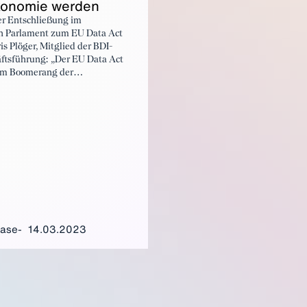
onomie wer­den
er Entschließung im
n Parlament zum EU Data Act
ris Plöger, Mitglied der BDI-
ftsführung: „Der EU Data Act
zum Boomerang der
mie werden“
ease
14.03.2023