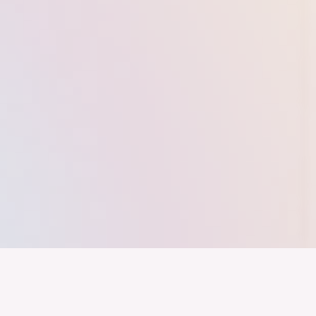
nd ein Industrieland, Exportland und Innovationsland bleibt. Dies
 alles auf Kooperation setzt. Wer führen will, muss verbinden – über
inweg.