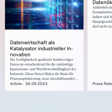
Datenök
Anlässlich d
Europäische
äußert sich I
Hauptgeschä
darf nicht 
Datenökono
Daten­wirtschaft als
Katalysator in­dus­trieller In­
no­va­tion
Die Verfügbarkeit qualitativ hochwertiger
Daten ist entscheidend für die zukünftige
Innovations- und Wettbewerbsfähigkeit der
Industrie. Diese Daten bilden die Basis für
Prozessoptimierung, neue Geschäftsmodelle
Article
06.09.2023
Press Rel
und die künftigen Schlüsselinnovationen.
Deshalb bedarf es einer smarten
Datenpolitik, die die technischen, rechtlichen
und ökonomischen Aspekte beim Umgang
mit Daten berücksichtigt.