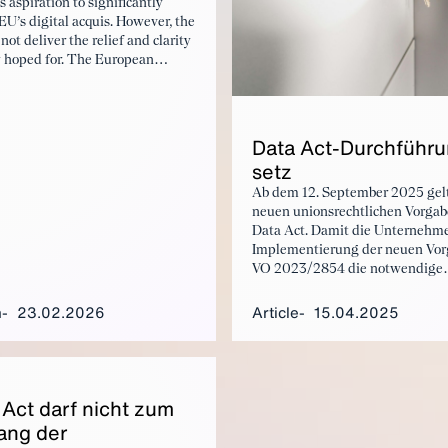
 aspiration to significantly
EU’s digital acquis. However, the
not deliver the relief and clarity
y hoped for. The European
nd the Council must not fall
 European Commission’s proposal
eize the opportunity created by
on’s proposals to ensure that
Da­ta Act-Durch­führu
ns competitive in the global
setz
ce.
Ab dem 12. September 2025 gel
neuen unionsrechtlichen Vorgab
Data Act. Damit die Unternehme
Implementierung der neuen Vor
VO 2023/2854 die notwendige
Unterstützung von behördlicher
erhalten, muss das nationale
n
23.02.2026
Article
15.04.2025
Durchführungsgesetz schnellst
verabschiedet werden.
 Act darf nicht zum
ang der