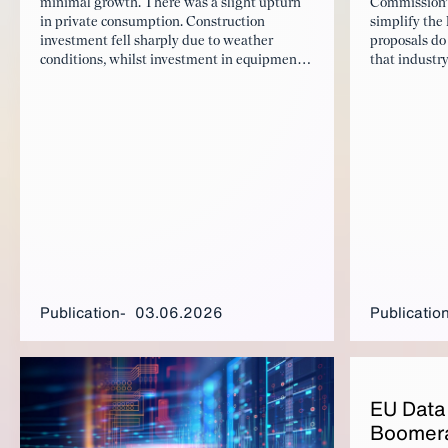
minimal growth. There was a slight upturn
Commission’s
in private consumption. Construction
simplify the 
investment fell sharply due to weather
proposals do 
conditions, whilst investment in equipment
that industr
and other capital goods increased.
Parliament a
short of the
and rather s
the Commissi
Europe remai
innovation ra
Publication
03.06.2026
Publicatio
EU Da­ta
Boomer