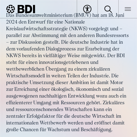
Artikel
Das Bundesumweltministerium (BMUV) hat am 18. Juni
BDI unterstützt Entwurf für eine
2024 den Entwurf für eine Nationale
BDI
Artikel
nationale
Kreislaufwirtschaftsstrategie (NKWS) vorgelegt und –
parallel zur Abstimmung mit den anderen Bundesressorts
Kreislaufwirtschaftsstrategie
– zur Diskussion gestellt. Die deutsche Industrie hat in
dem vorlaufenden Dialogprozess zur Erarbeitung der
NKWS bereits in vielfältiger Weise mitgewirkt. Der BDI
steht für einen innovationsgetriebenen und
wettbewerblichen Übergang zu einem zirkulären
Wirtschaftsmodell in weiten Teilen der Industrie. Die
praktische Umsetzung dieser Ambition ist damit Motor
zur Erreichung einer ökologisch, ökonomisch und sozial
ausgewogenen nachhaltigen Entwicklung wozu auch ein
effizienterer Umgang mit Ressourcen gehört. Zirkuläres
und ressourcenschonendes Wirtschaften kann ein
zentraler Erfolgsfaktor für die deutsche Wirtschaft im
internationalen Wettbewerb werden und eröffnet damit
große Chancen für Wachstum und Beschäftigung.