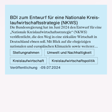
BDI zum Ent­wurf für ei­ne Na­tio­na­le Kreis­
lauf­wirt­schafts­stra­te­gie (NKWS)
Die Bundesregierung hat im Juni 2024 den Entwurf für eine
„Nationale Kreislaufwirtschaftsstrategie“ (NKWS)
veröffentlicht, die den Weg in eine zirkuläre Wirtschaft in
Deutschland ebnen soll. Mit Blick auf die ehrgeizigen
nationalen und europäischen Klimaziele sowie weiterer
Herausforderungen für die Industrie unterstützt der BDI die
Stellungnahmen
Umwelt und Nachhaltigkeit
Ziele der NKWS und wird ihre Umsetzung konstruktiv
Kreislaufwirtschaft
Kreislaufwirtschaftspolitik
begleiten. Dabei setzt sie sich vor allem für den Einsatz von
marktwirtschaftlichen Anreizen ein.
Veröffentlichung
09.07.2024