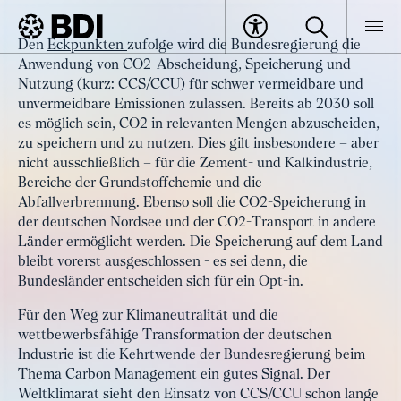
Artikel
Den
Eckpunkten
zufolge wird die Bundesregierung die
Kehrtwende bei der CO2-
Anwendung von CO2-Abscheidung, Speicherung und
BDI
Artikel
Abscheidung, Speicherung und
Nutzung (kurz: CCS/CCU) für schwer vermeidbare und
unvermeidbare Emissionen zulassen. Bereits ab 2030 soll
Nutzung in Deutschland
es möglich sein, CO2 in relevanten Mengen abzuscheiden,
zu speichern und zu nutzen. Dies gilt insbesondere – aber
nicht ausschließlich – für die Zement- und Kalkindustrie,
Bereiche der Grundstoffchemie und die
Abfallverbrennung. Ebenso soll die CO2-Speicherung in
der deutschen Nordsee und der CO2-Transport in andere
Länder ermöglicht werden. Die Speicherung auf dem Land
bleibt vorerst ausgeschlossen - es sei denn, die
Bundesländer entscheiden sich für ein Opt-in.
Für den Weg zur Klimaneutralität und die
wettbewerbsfähige Transformation der deutschen
Industrie ist die Kehrtwende der Bundesregierung beim
Thema Carbon Management ein gutes Signal. Der
Weltklimarat sieht den Einsatz von CCS/CCU schon lange