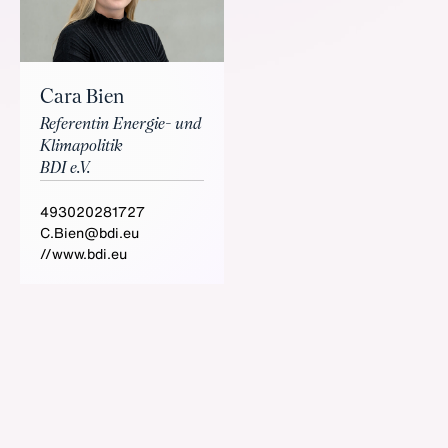
Cara Bien
Referentin Energie- und
Klimapolitik
BDI e.V.
493020281727
C.Bien@bdi.eu
//www.bdi.eu