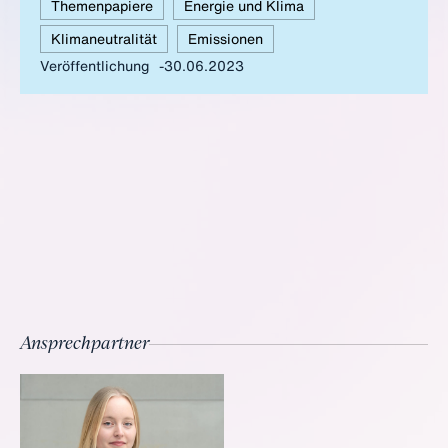
zu erarbeiten. In folgendem Positionspapier legt der BDI dar,
Themenpapiere
Energie und Klima
welche Anforderungen aus Sicht der Industrie dabei erfüllt
Klimaneutralität
Emissionen
werden müssen.
Veröffentlichung
30.06.2023
Ansprechpartner