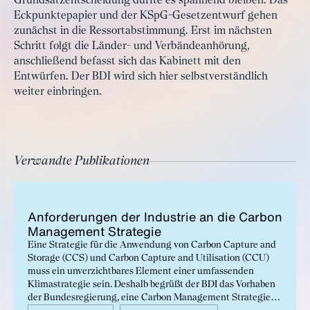
Grundsatzentscheidung dürfte es spannend bleiben: Das
Eckpunktepapier und der KSpG-Gesetzentwurf gehen
zunächst in die Ressortabstimmung. Erst im nächsten
Schritt folgt die Länder- und Verbändeanhörung,
anschließend befasst sich das Kabinett mit den
Entwürfen. Der BDI wird sich hier selbstverständlich
weiter einbringen.
Verwandte Publikationen
An­for­de­run­gen der In­dus­trie an die Car­bon
Ma­nage­ment Stra­te­gie
Eine Strategie für die Anwendung von Carbon Capture and
Storage (CCS) und Carbon Capture and Utilisation (CCU)
muss ein unverzichtbares Element einer umfassenden
Klimastrategie sein. Deshalb begrüßt der BDI das Vorhaben
der Bundesregierung, eine Carbon Management Strategie