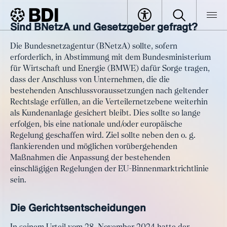
Sind BNetzA und Gesetzgeber gefragt?
Artikel
Kundenanlagen: Auswirkungen
BDI
Artikel
Die Bundesnetzagentur (BNetzA) sollte, sofern
der Entscheidungen von EuGH
erforderlich, in Abstimmung mit dem Bundesministerium
und BGH? – Bürokratieflut ohne
für Wirtschaft und Energie (BMWE) dafür Sorge tragen,
Nutzen verhindern
dass der Anschluss von Unternehmen, die die
bestehenden Anschlussvoraussetzungen nach geltender
Rechtslage erfüllen, an die Verteilernetzebene weiterhin
als Kundenanlage gesichert bleibt. Dies sollte so lange
erfolgen, bis eine nationale und/oder europäische
Regelung geschaffen wird. Ziel sollte neben den o. g.
flankierenden und möglichen vorübergehenden
Maßnahmen die Anpassung der bestehenden
einschlägigen Regelungen der EU-Binnenmarktrichtlinie
sein.
Die Gerichtsentscheidungen