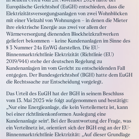
In seinem Urteil vom 28. November 2024 hatte der
Europäische Gerichtshof (EuGH) entschieden, dass die
Elektrizitätsversorgungsanlagen von zwei Wohnblöcken
mit einer Vielzahl von Wohnungen – in denen die Mieter
ihre elektrische Energie aus zwei vor allem der
Wärmeversorgung dienenden Blockheizkraftwerken
geliefert bekommen – keine Kundenanlagen im Sinne des
§ 3 Nummer 24a EnWG darstellen. Die EU-
Binnenmarktrichtlinie Elektrizität (Richtlinie (EU)
2019/944) stehe der deutschen Regelung zu
Kundenanlagen im vom Gericht zu entscheidenden Fall
entgegen. Der Bundesgerichtshof (BGH) hatte dem EuGH
die Rechtssache zur Entscheidung vorgelegt.
Das Urteil des EuGH hat der BGH in seinem Beschluss
vom 13. Mai 2025 wie folgt aufgenommen und bestätigt:
„Nur eine Energieanlage, die kein Verteilernetz ist, kann
bei einer richtlinienkonformen Auslegung eine
Kundenanlage sein“. Bei der Beantwortung der Frage, was
ein Verteilnetz ist, orientiert sich der BGH eng an der EU-
Binnenmarktrichtlinie Elektrizität: „Auf dieser Grundlage