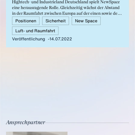
Hightech- und Industrieland Deutschland spielt NewSpace
eine herausragende Rolle. Gleichzeitig wächst der Abstand
in der Raumfahrt zwischen Europa auf der einen sowie den
USA und China auf der anderen Seite. Deutschland braucht
Positionen
Sicherheit
New Space
mehr Mut, Begeisterung und eine ambitionierte politische
Luft- und Raumfahrt
Agenda, um im NewSpace ganz vorne mit dabei zu sein.
Veröffentlichung
14.07.2022
Ansprechpartner