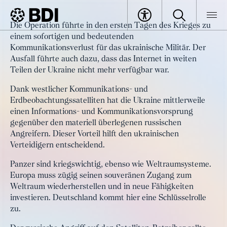
Artikel
Die Operation führte in den ersten Tagen des Krieges zu
Raumfahrt als kritische
einem sofortigen und bedeutenden
BDI
Artikel
Infrastruktur klassifizieren
Kommunikationsverlust für das ukrainische Militär. Der
Ausfall führte auch dazu, dass das Internet in weiten
Teilen der Ukraine nicht mehr verfügbar war.
Dank westlicher Kommunikations- und
Erdbeobachtungssatelliten hat die Ukraine mittlerweile
einen Informations- und Kommunikationsvorsprung
gegenüber den materiell überlegenen russischen
Angreifern. Dieser Vorteil hilft den ukrainischen
Verteidigern entscheidend.
Panzer sind kriegswichtig, ebenso wie Weltraumsysteme.
Europa muss zügig seinen souveränen Zugang zum
Weltraum wiederherstellen und in neue Fähigkeiten
investieren. Deutschland kommt hier eine Schlüsselrolle
zu.