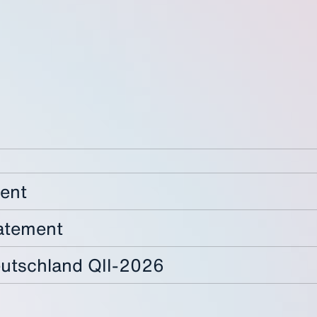
ent
atement
eutschland QII-2026