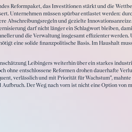
ndes Reformpaket, das Investitionen stärkt und die Wettb
sert. Unternehmen müssen spürbar entlastet werden: durc
e Abschreibungsregeln und gezielte Innovationsanreize. 
ernisierung darf nicht länger ein Schlagwort bleiben, dam
ller und die Verwaltung insgesamt effizienter werden. U
ötigt eine solide finanzpolitische Basis. Im Haushalt mus
nschätzung Leibingers weiterhin über ein starkes indust
ch ohne entschlossene Reformen drohen dauerhafte Verlu
quent, verlässlich und mit Priorität für Wachstum”, mahnt
 Aufbruch. Der Weg nach vorn ist nicht eine Option von me