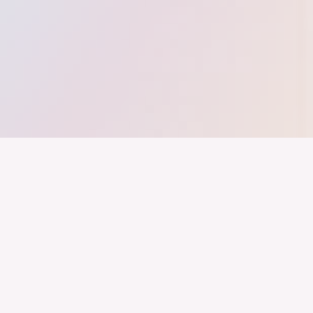
nd ein Industrieland, Exportland und Innovationsland bleibt. Dies
 alles auf Kooperation setzt. Wer führen will, muss verbinden – über
inweg.
Newsletter
Impressum
LinkedIn
Datenschutz
Youtube
Marken Styleguide
Instagram