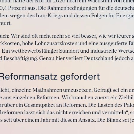
anuar hatte der BDI für 2026 noch ein Wachstum von eine
n 0,4 Prozent aus. Die Rahmenbedingungen für die deutsche
lem wegen des Iran-Kriegs und dessen Folgen für Energie
tert.
ch: Wir sind oft nicht mehr so viel besser, wie wir teurer
ckkosten, hohe Lohnzusatzkosten und eine ausgeuferte Bü
r. Ein wettbewerbsfähiger Standort und industrielle Werts
 Beschäftigung. Genau hier verliert Deutschland jedoch 
 Reformansatz gefordert
 nicht, einzelne Maßnahmen umzusetzen. Gefragt sei ein u
 aus einzelnen Reformen. Wir brauchen zuerst ein Zielbild
ur über ein Gesamtpaket an Reformen. Die Lasten des Paket
lreformen lässt sich das nicht erreichen und vermitteln“, s
seit über einem Jahr mit diesem Ansatz. Die Bilanz sei je