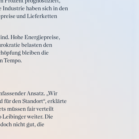
m Prozent prognostiziert,
 Industrie haben sich in den
preise und Lieferketten
 sind. Hohe Energiepreise,
rokratie belasten den
chöpfung bleiben die
an Tempo.
mfassender Ansatz. „Wir
 für den Standort“, erklärte
s müssen fair verteilt
o Leibinger weiter. Die
doch nicht gut, die