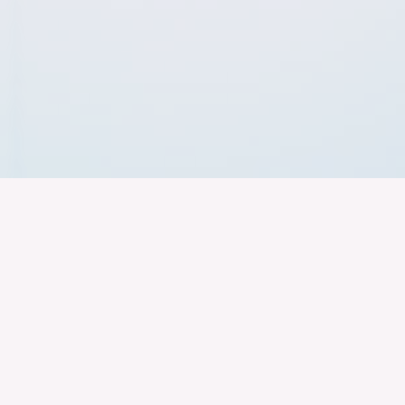
Der Bundesver
Deutschen Ind
Über uns
Publikationen
Themen
Veranstaltungen
Specials