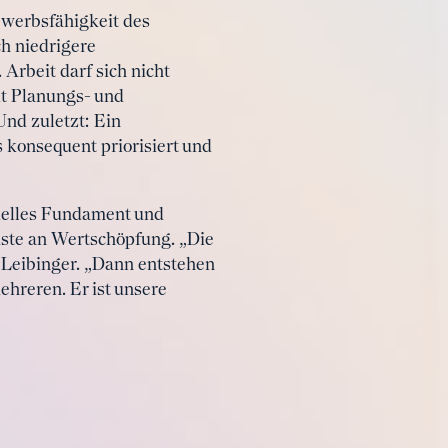
ewerbsfähigkeit des
h niedrigere
Arbeit darf sich nicht
it Planungs- und
nd zuletzt: Ein
s konsequent priorisiert und
rielles Fundament und
ste an Wertschöpfung. „Die
e Leibinger. „Dann entstehen
hreren. Er ist unsere