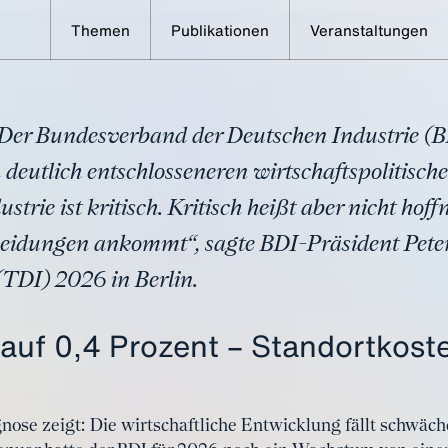
Themen
Publikationen
Veranstaltungen
Lage der Industrie kritisch – Aufbruch
eformpaket
- Der Bundesverband der Deutschen Industrie (B
deutlich entschlosseneren wirtschaftspolitisch
trie ist kritisch. Kritisch heißt aber nicht hoff
cheidungen ankommt“, sagte BDI-Präsident Peter
(TDI) 2026 in Berlin.
auf 0,4 Prozent – Standortkost
ose zeigt: Die wirtschaftliche Entwicklung fällt schwäch