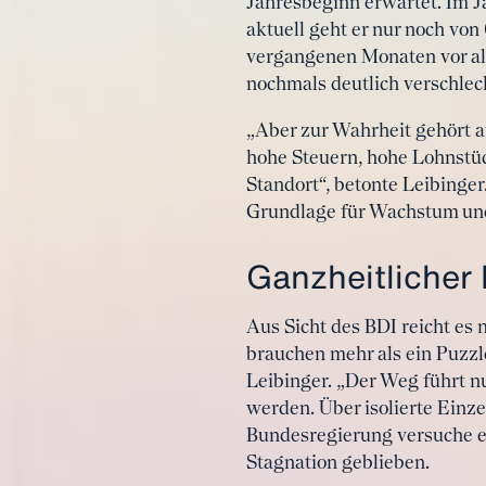
Jahresbeginn erwartet. Im J
aktuell geht er nur noch vo
vergangenen Monaten vor al
nochmals deutlich verschlech
„Aber zur Wahrheit gehört au
hohe Steuern, hohe Lohnstü
Standort“, betonte Leibinge
Grundlage für Wachstum und
Ganzheitlicher
Aus Sicht des BDI reicht es
brauchen mehr als ein Puzzle
Leibinger. „Der Weg führt n
werden. Über isolierte Einze
Bundesregierung versuche es 
Stagnation geblieben.