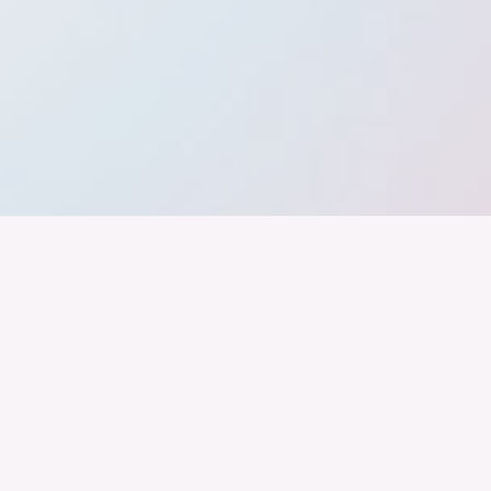
band der
Wir arbeiten daran, dass Deutschla
gelingt nur mit einer Industrie, die
ustrie
Branchen, Sektoren und Grenzen h
Karriere
Mitglieder
Landesvertretungen
Netzwerk