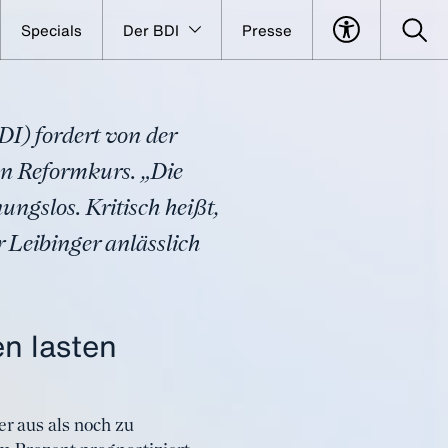
Specials
Der BDI
Presse
 braucht klares
DI) fordert von der
en Reformkurs. „Die
nungslos. Kritisch heißt,
 Leibinger anlässlich
en lasten
er aus als noch zu