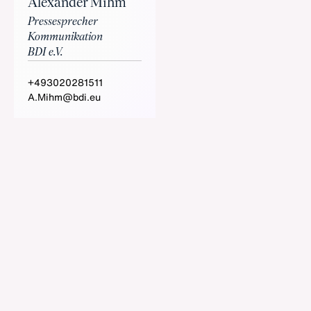
Alexander Mihm
Pressesprecher
Kommunikation
BDI e.V.
+493020281511
A.Mihm@bdi.eu