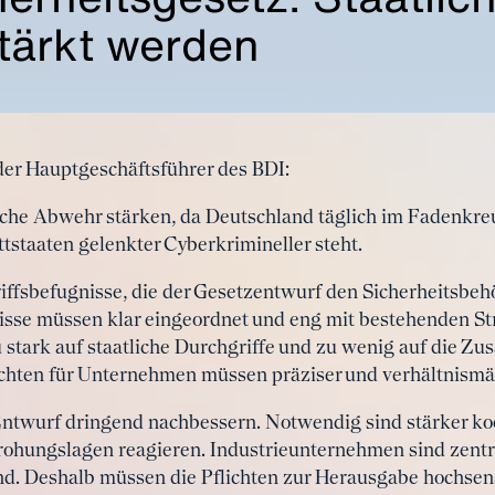
tärkt werden
nder Hauptgeschäftsführer des BDI:
iche Abwehr stärken, da Deutschland täglich im Fadenkreu
ittstaaten gelenkter Cyberkrimineller steht.
riffsbefugnisse, die der Gesetzentwurf den Sicherheitsbeh
isse müssen klar eingeordnet und eng mit bestehenden S
u stark auf staatliche Durchgriffe und zu wenig auf die Z
ichten für Unternehmen müssen präziser und verhältnismä
ntwurf dringend nachbessern. Notwendig sind stärker koo
rohungslagen reagieren. Industrieunternehmen sind zentra
nd. Deshalb müssen die Pflichten zur Herausgabe hochsen