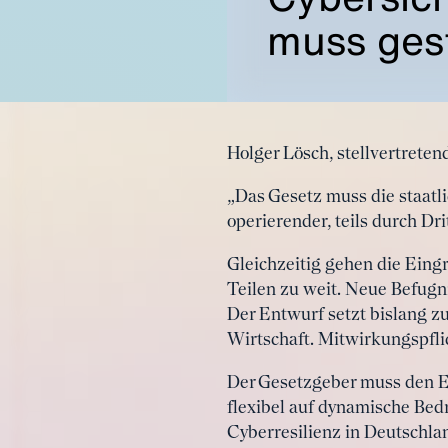
muss ges
Holger Lösch, stellvertrete
„Das Gesetz muss die staatl
operierender, teils durch Dr
Gleichzeitig gehen die Eing
Teilen zu weit. Neue Befugn
Der Entwurf setzt bislang z
Wirtschaft. Mitwirkungspfl
Der Gesetzgeber muss den E
flexibel auf dynamische Bed
Cyberresilienz in Deutschla