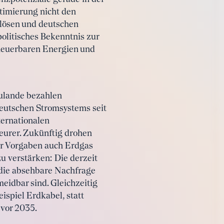
timierung nicht den
lösen und deutschen
olitisches Bekenntnis zur
rneuerbaren Energien und
ulande bezahlen
deutschen Stromsystems seit
ternationalen
teurer. Zukünftig drohen
her Vorgaben auch Erdgas
u verstärken: Die derzeit
 die absehbare Nachfrage
eidbar sind. Gleichzeitig
ispiel Erdkabel, statt
 vor 2035.