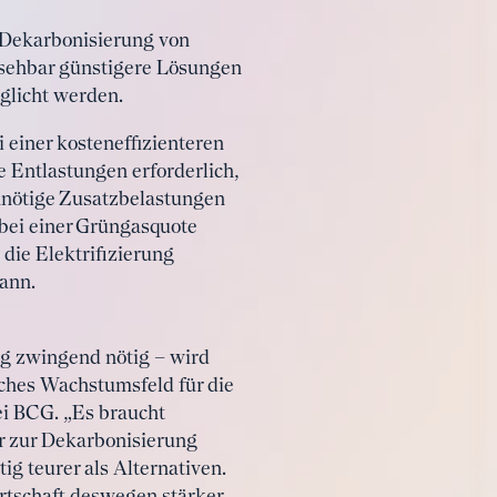
r Dekarbonisierung von
absehbar günstigere Lösungen
glicht werden.
i einer kosteneffizienteren
 Entlastungen erforderlich,
Unnötige Zusatzbelastungen
 bei einer Grüngasquote
die Elektrifizierung
ann.
g zwingend nötig – wird
sches Wachstumsfeld für die
bei BCG. „Es braucht
er zur Dekarbonisierung
ig teurer als Alternativen.