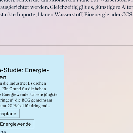
iden, sollten die ambitionierten Pläne zur Wasserstoffwi
usgerichtet werden. Gleichzeitig gilt es, günstigere Alter
stärkte Importe, blauen Wasserstoff, Bioenergie oder CCS
e-Stu­die: En­er­gie­
gen
 die Industrie: Es drohen
. Ein Grund für die hohen
e Energiewende. Unsere jüngste
bringen“, die BCG gemeinsam
esamt 20 Hebel für dringend
en.
nspfade
Energiewende
025