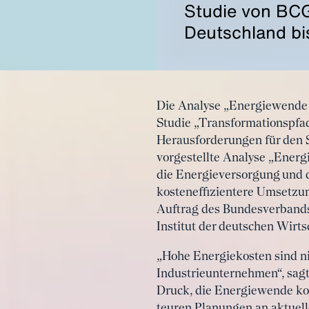
Studie von BCG
Deutschland bis
Die Analyse „Energiewende a
Studie „Transformationspfade
Herausforderungen für den S
vorgestellte Analyse „Energ
die Energieversorgung und d
kosteneffizientere Umsetzu
Auftrag des Bundesverbands 
Institut der deutschen Wirts
„Hohe Energiekosten sind nic
Industrieunternehmen“, sagt
Druck, die Energiewende kos
teuren Planungen an aktuell