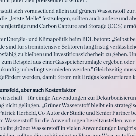
amit potenziell preissenkend wirken.
nstatt sich vorauseilend allein auf grünen Wasserstoff zu
ie „letzte Meile“ festzulegen, sollten auch andere und 
Energieträger und Carbon Capture and Storage (CCS) ermö
ter Energie- und Klimapolitik beim BDI, betont: „Selbst be
sind für stromintensive Sektoren langfristig verlässliche
sfähig zu bleiben und Investitionssicherheit zu geben. 
ich zum Beispiel aus einer Gasspeicherumlage ergeben oder
zukünftig unbedingt vermieden werden.” Gleichzeitig muss 
 gefördert werden, damit Strom mit Erdgas konkurrieren k
umsfeld, aber auch Kostenfaktor
wirtschaft – für einige Anwendungen zur Dekarbonisierun
g nicht gelingen. „Grüner Wasserstoff bleibt ein strategi
 Patrick Herhold, Co-Autor der Studie und Senior Partner 
um Wasserstoff für die Anwendungen bereitzustellen, wo 
s bleibt grüner Wasserstoff in vielen Anwendungen langfrist