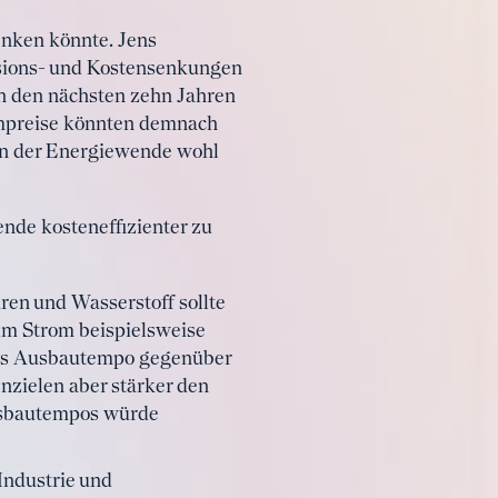
enken könnte. Jens
ssions- und Kostensenkungen
n den nächsten zehn Jahren
rompreise könnten demnach
nn der Energiewende wohl
nde kosteneffizienter zu
en und Wasserstoff sollte
eim Strom beispielsweise
das Ausbautempo gegenüber
nzielen aber stärker den
Ausbautempos würde
Industrie und