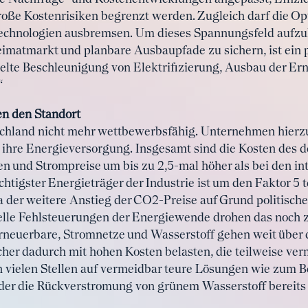
ße Kostenrisiken begrenzt werden. Zugleich darf die Op
Technologien ausbremsen. Um dieses Spannungsfeld aufzu
eimatmarkt und planbare Ausbaupfade zu sichern, ist ein p
elte Beschleunigung von Elektrifizierung, Ausbau der E
“
n den Standort
schland nicht mehr wettbewerbsfähig. Unternehmen hierz
ür ihre Energieversorgung. Insgesamt sind die Kosten des 
n und Strompreise um bis zu 2,5-mal höher als bei den in
htigster Energieträger der Industrie ist um den Faktor 5 
a der weitere Anstieg der CO2-Preise auf Grund politisc
elle Fehlsteuerungen der Energiewende drohen das noch z
Erneuerbare, Stromnetze und Wasserstoff gehen weit über
er dadurch mit hohen Kosten belasten, die teilweise verm
n vielen Stellen auf vermeidbar teure Lösungen wie zum Be
oder die Rückverstromung von grünem Wasserstoff bereits