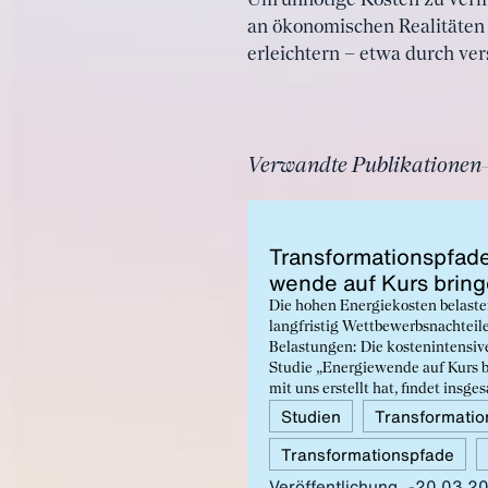
Um unnötige Kosten zu verme
an ökonomischen Realitäten a
erleichtern – etwa durch ver
Verwandte Publikationen
Trans­for­ma­ti­ons­pfa­d
wen­de auf Kurs brin­
Die hohen Energiekosten belasten
langfristig Wettbewerbsnachteile
Belastungen: Die kostenintensiv
Studie „Energiewende auf Kurs 
mit uns erstellt hat, findet insg
notwendige strukturelle Reform
Studien
Transformatio
Transformationspfade
Veröffentlichung
20.03.2