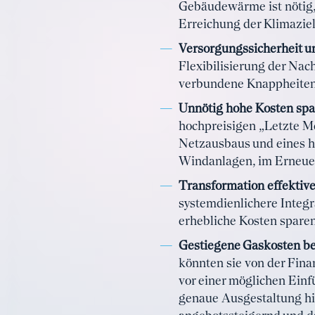
Gebäudewärme ist nötig,
Erreichung der Klimazie
Versorgungssicherheit un
Flexibilisierung der Nac
verbundene Knappheiten
Unnötig hohe Kosten spa
hochpreisigen „Letzte Me
Netzausbaus und eines ho
Windanlagen, im Erneue
Transformation effektive
systemdienlichere Integ
erhebliche Kosten sparen
Gestiegene Gaskosten b
könnten sie von der Fina
vor einer möglichen Einf
genaue Ausgestaltung hi