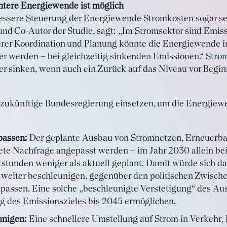
entere Energiewende ist möglich
 bessere Steuerung der Energiewende Stromkosten sogar s
und Co-Autor der Studie, sagt: „Im Stromsektor sind Emi
erer Koordination und Planung könnte die Energiewende i
er werden – bei gleichzeitig sinkenden Emissionen.“ St
er sinken, wenn auch ein Zurück auf das Niveau vor Begi
 zukünftige Bundesregierung einsetzen, um die Energiewe
passen:
Der geplante Ausbau von Stromnetzen, Erneuerbar
tete Nachfrage angepasst werden – im Jahr 2030 allein b
stunden weniger als aktuell geplant. Damit würde sich 
weiter beschleunigen, gegenüber den politischen Zwische
passen. Eine solche „beschleunigte Verstetigung“ des 
g des Emissionszieles bis 2045 ermöglichen.
unigen:
Eine schnellere Umstellung auf Strom in Verkehr, 