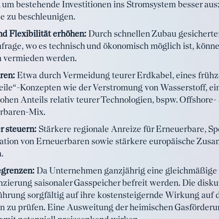
 um bestehende Investitionen ins Stromsystem besser aus
le zu beschleunigen.
d Flexibilität erhöhen:
Durch schnellen Zubau gesicherter
hfrage, wo es technisch und ökonomisch möglich ist, könn
 vermieden werden.
ren:
Etwa durch Vermeidung teurer Erdkabel, eines frühz
ile“-Konzepten wie der Verstromung von Wasserstoff, ein
hen Anteils relativ teurer Technologien, bspw. Offshore-
rbaren-Mix.
r steuern:
Stärkere regionale Anreize für Erneuerbare, Sp
ration von Erneuerbaren sowie stärkere europäische Zus
.
egrenzen:
Da Unternehmen ganzjährig eine gleichmäßige
nzierung saisonaler Gasspeicher befreit werden. Die disk
ührung sorgfältig auf ihre kostensteigernde Wirkung auf 
n zu prüfen. Eine Ausweitung der heimischen Gasförder