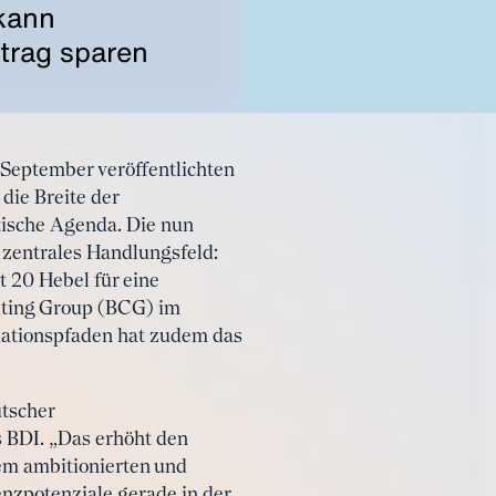
kann
etrag sparen
 September veröffentlichten
die Breite der
tische Agenda. Die nun
 zentrales Handlungsfeld:
t 20 Hebel für eine
lting Group (BCG) im
mationspfaden hat zudem das
utscher
s BDI. „Das erhöht den
em ambitionierten und
nzpotenziale gerade in der