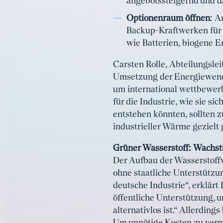
angebotssteigernd und d
Optionenraum öffnen
: A
Backup-Kraftwerken für d
wie Batterien, biogene 
Carsten Rolle, Abteilungslei
Umsetzung der Energiewende 
um international wettbewerb
für die Industrie, wie sie s
entstehen könnten, sollten 
industrieller Wärme gezielt
Grüner Wasserstoff: Wachst
Der Aufbau der Wasserstoff
ohne staatliche Unterstützun
deutsche Industrie“, erklärt
öffentliche Unterstützung, 
alternativlos ist.“ Allerding