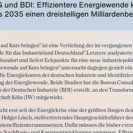
 und BDI: Effizientere Energiewende 
 2035 einen dreistelligen Milliardenb
uf Kurs bringen” ist eine Vertiefung der im vergangenen
 für das Industrieland Deutschland”.Letztere analysierte 
tandort und liefert Eckpunkte für eine neue industriepoli
iewende auf Kurs bringen” untersucht dagegen gezielt ein
ie Energiekosten der deutschen Industrie und identifizier
ng der Energiewende. Beide Studien hat die Boston Consu
der Deutschen Industrie (BDI) erstellt, an den Transfor
chaft Köln (IW) mitgewirkt.
ht erst seit der Energiekrise eine der größten Sorgen de
 Holger Lösch, stellvertretender Hauptgeschäftsführer de
teneffizienter umzusetzen. Dafür müssen die bisher extr
e Nachfrage- und Kostenentwicklungen angepasst, Effizie