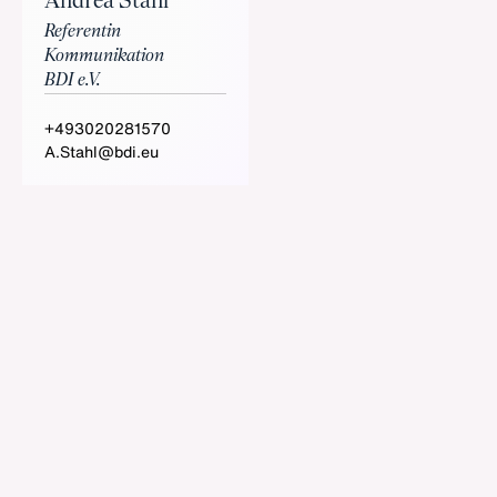
Andrea Stahl
Referentin
Kommunikation
BDI e.V.
+493020281570
A.Stahl@bdi.eu