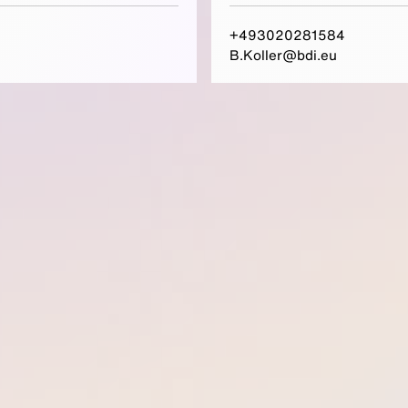
+493020281584
B.Koller@bdi.eu