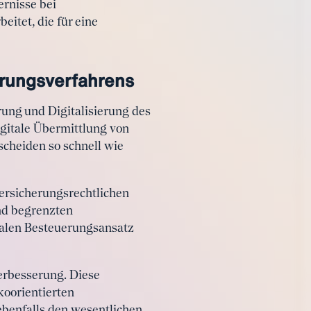
ernisse bei
itet, die für eine
erungsverfahrens
ung und Digitalisierung des
igitale Übermittlung von
cheiden so schnell wie
versicherungsrechtlichen
nd begrenzten
halen Besteuerungsansatz
Verbesserung. Diese
koorientierten
ebenfalls den wesentlichen