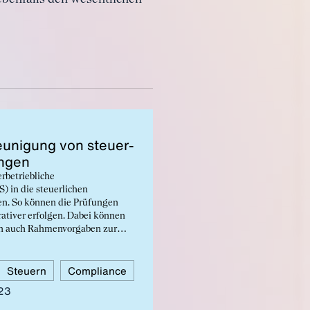
­ni­gung von steu­er­
un­gen
erbetriebliche
) in die steuerlichen
en. So können die Prüfungen
rativer erfolgen. Dabei können
en auch Rahmenvorgaben zur
innvoll sein. Es kommt aber
tät bei der Ausgestaltung eines
Steuern
Compliance
ren Detailvorgaben).
023