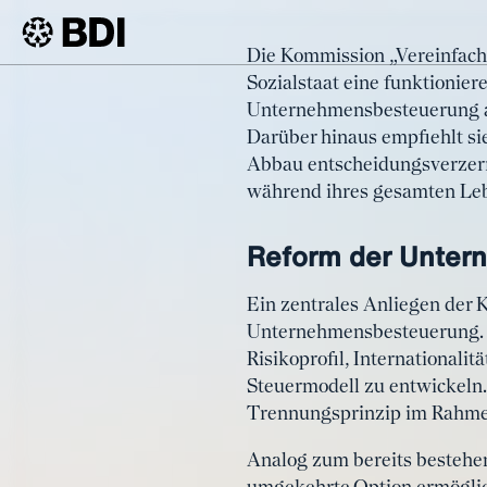
Artikel
Die Kommission „Vereinfacht
BMF-Expe
Sozialstaat eine funktionier
BDI
Artikel
Unternehmensbesteuerung au
grundleg
Darüber hinaus empfiehlt s
Abbau entscheidungsverzerr
während ihres gesamten Lebe
Reform der Unter
Ein zentrales Anliegen der 
Unternehmensbesteuerung. A
Risikoprofil, Internationali
Steuermodell zu entwickeln
Trennungsprinzip im Rahmen
Analog zum bereits bestehe