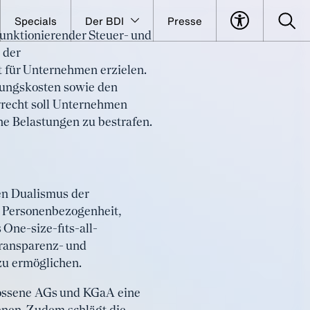
Specials
Der BDI
Presse
funktionierender Steuer- und
dern
 der
 für Unternehmen erzielen.
ormen
gungskosten sowie den
rrecht soll Unternehmen
he Belastungen zu bestrafen.
en Dualismus der
, Personenbezogenheit,
 One-size-fits-all-
Transparenz- und
zu ermöglichen.
lossene AGs und KGaA eine