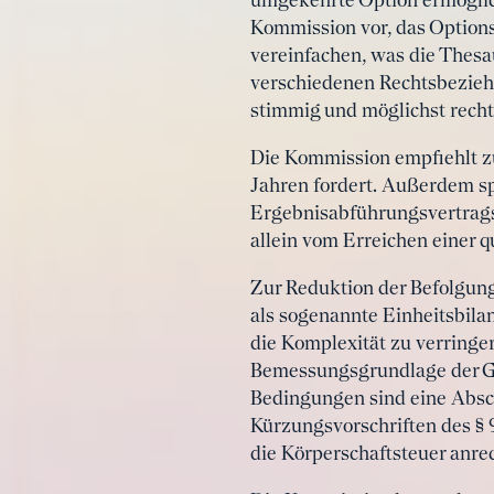
umgekehrte Option ermöglic
Kommission vor, das Option
vereinfachen, was die Thes
verschiedenen Rechtsbeziehu
stimmig und möglichst recht
Die Kommission empfiehlt zu
Jahren fordert. Außerdem spr
Ergebnisabführungsvertrags
allein vom Erreichen einer q
Zur Reduktion der Befolgun
als sogenannte Einheitsbil
die Komplexität zu verringe
Bemessungsgrundlage der Ge
Bedingungen sind eine Absc
Kürzungsvorschriften des § 
die Körperschaftsteuer anre