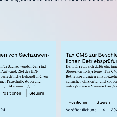
n­gen von Sach­zu­wen­
Tax CMS zur Be­schleu
li­chen Be­triebs­prü­f
en für Sachzuwendungen sind
Der BDI setzt sich dafür ein, inn
 Aufwand. Ziel des BDI-
Steuerkontrollsysteme (Tax CMS
teuerrechtliche Behandlung von
Betriebsprüfungen einzubezieh
ner Pauschalbesteuerung
zeitnäher, effizienter und koope
 enger Abstimmung mit der
unter gewissen Voraussetzung
ch ausgestaltet wird.
Standardisierung von Tax CMS s
Positionen
Steuern
darauf an, betriebliche Flexibili
Positionen
Steuern
Tax CMS zu erhalten (keine star
024
Veröffentlichung
14.11.2