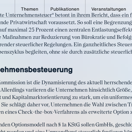
Themen
Publikationen
Veranstaltungen
e Unternehmensteuer“ betont in ihrem Bericht, dass ein 
rtenkommissionen for
ende Privatwirtschaft voraussetzt. So soll eine Begrenzung
f maximal 25 Prozent einen zentralen Entlastungseffekt
ende Steuerstrukturref
ie Maßnahmen zur Reduzierung von Bürokratie und Befol
ender steuerlicher Regelungen. Ein ganzheitliches Steue
nszyklus begleiten, ohne sie durch zusätzliche steuerlic
nehmensbesteuerung
Kommission ist die Dynamisierung des aktuell herrschend
llerdings variieren die Unternehmen hinsichtlich Größe
tät und Kapitalmarktorientierung zu stark, um ein uniformes
. Sie schlägt daher vor, Unternehmen die Wahl zwischen 
 eines Check-the-box-Verfahrens als erweiterte Option 
nden Optionsmodell nach § 1a KStG sollen GmbHs, gesch