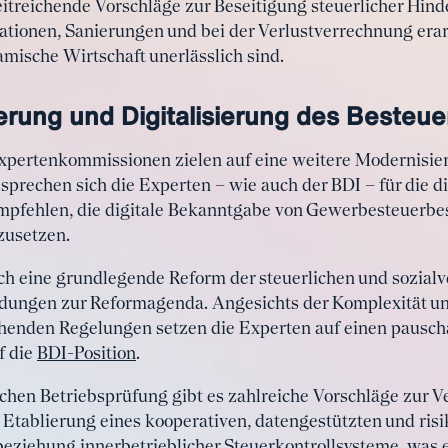
treichende Vorschläge zur Beseitigung steuerlicher Hind
tionen, Sanierungen und bei der Verlustverrechnung erarbe
ische Wirtschaft unerlässlich sind.
erung und Digitalisierung des Besteu
xpertenkommissionen zielen auf eine weitere Modernisier
sprechen sich die Experten – wie auch der BDI – für die d
mpfehlen, die digitale Bekanntgabe von Gewerbesteuerbes
zusetzen.
ch eine grundlegende Reform der steuerlichen und sozial
ungen zur Reformagenda. Angesichts der Komplexität u
tehenden Regelungen setzen die Experten auf einen pausc
f die
BDI-Position
.
ichen Betriebsprüfung gibt es zahlreiche Vorschläge zur 
Etablierung eines kooperativen, datengestützten und risi
eziehung innerbetrieblicher Steuerkontrollsysteme, was 