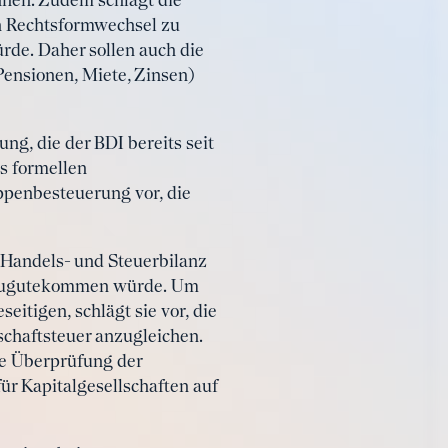
nen. Zudem schlägt die
n Rechtsformwechsel zu
de. Daher sollen auch die
ensionen, Miete, Zinsen)
g, die der BDI bereits seit
es formellen
ppenbesteuerung vor, die
 Handels- und Steuerbilanz
en zugutekommen würde. Um
itigen, schlägt sie vor, die
chaftsteuer anzugleichen.
e Überprüfung der
ür Kapitalgesellschaften auf