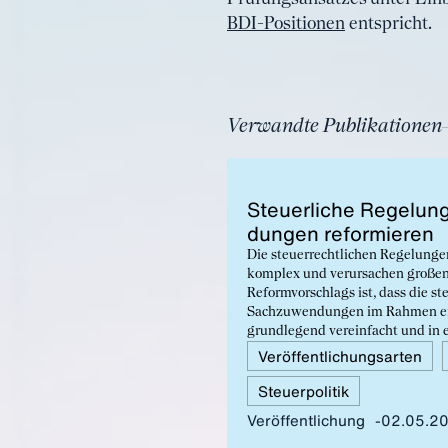
BDI-Positionen
entspricht.
Verwandte Publikationen
Steu­er­li­che Re­ge­lu
dun­gen re­for­mie­ren
Die steuerrechtlichen Regelung
komplex und verursachen großen
Reformvorschlags ist, dass die s
Sachzuwendungen im Rahmen ei
grundlegend vereinfacht und in
betrieblichen Praxis digitaltaugli
Veröffentlichungsarten
Steuerpolitik
Veröffentlichung
02.05.2