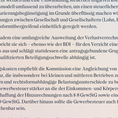
ht werden und eine Umwandlung steuerlich fingieren kön
smodell umfassend zu überarbeiten, um einen steuerliche
aurierungsbegünstigung im Grunde überflüssig machen wür
ngen zwischen Gesellschaft und Gesellschaftern (Lohn, P
sformübergreifend einheitlich geregelt werden.
dem eine umfangreiche Ausweitung der Verlustverrechnun
icht sie sich – ebenso wie der BDI – für den Verzicht ein
 aus und schlägt stattdessen eine antragsgebundene Gru
ualifizierten Beteiligungsschwelle abhängig ist.
gskosten empfiehlt die Kommission eine Angleichung von
anz, die insbesondere bei kleinen und mittleren Betrieb
rn und rechtsformabhängige Belastungsunterschiede zu bese
werbesteuer stärker an die der Einkommen- und Körpers
haffung der Hinzurechnungen nach § 8 GewStG sowie ein
9 GewStG. Darüber hinaus sollte die Gewerbesteuer auch f
chenbar sein.