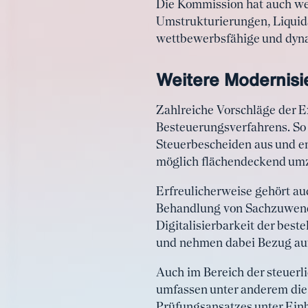
Die Kommission hat auch wei
Umstrukturierungen, Liquida
wettbewerbsfähige und dynam
Weitere Modernisi
Zahlreiche Vorschläge der E
Besteuerungsverfahrens. So 
Steuerbescheiden aus und e
möglich flächendeckend um
Erfreulicherweise gehört au
Behandlung von Sachzuwend
Digitalisierbarkeit der bes
und nehmen dabei Bezug au
Auch im Bereich der steuerl
umfassen unter anderem die 
Prüfungsansatzes unter Einb