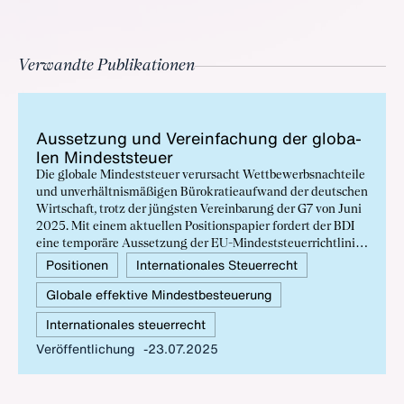
Verwandte Publikationen
Aus­set­zung und Ver­ein­fa­chung der glo­ba­
len Min­dest­steu­er
Die globale Mindeststeuer verursacht Wettbewerbsnachteile
und unverhältnismäßigen Bürokratieaufwand der deutschen
Wirtschaft, trotz der jüngsten Vereinbarung der G7 von Juni
2025. Mit einem aktuellen Positionspapier fordert der BDI
eine temporäre Aussetzung der EU-Mindeststeuerrichtlinie
sowie weitreichende Vereinfachungen, um den
Positionen
Internationales Steuerrecht
unverhältnismäßigen Bürokratieaufwand und bestehende
Globale effektive Mindestbesteuerung
Wettbewerbsnachteile der deutschen Wirtschaft zu
verhindern.
Internationales steuerrecht
Veröffentlichung
23.07.2025