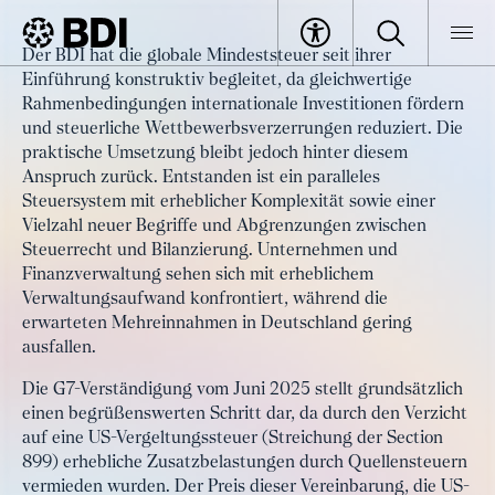
Artikel
Der BDI hat die globale Mindeststeuer seit ihrer
Die globale Mindeststeuer schafft
Einführung konstruktiv begleitet, da gleichwertige
BDI
Artikel
Wettbewerbsnachteile für die
Rahmenbedingungen internationale Investitionen fördern
und steuerliche Wettbewerbsverzerrungen reduziert. Die
europäische Wirtschaft
praktische Umsetzung bleibt jedoch hinter diesem
Anspruch zurück. Entstanden ist ein paralleles
Steuersystem mit erheblicher Komplexität sowie einer
Vielzahl neuer Begriffe und Abgrenzungen zwischen
Steuerrecht und Bilanzierung. Unternehmen und
Finanzverwaltung sehen sich mit erheblichem
Verwaltungsaufwand konfrontiert, während die
erwarteten Mehreinnahmen in Deutschland gering
ausfallen.
Die G7-Verständigung vom Juni 2025 stellt grundsätzlich
einen begrüßenswerten Schritt dar, da durch den Verzicht
auf eine US-Vergeltungssteuer (Streichung der Section
899) erhebliche Zusatzbelastungen durch Quellensteuern
vermieden wurden. Der Preis dieser Vereinbarung, die US-