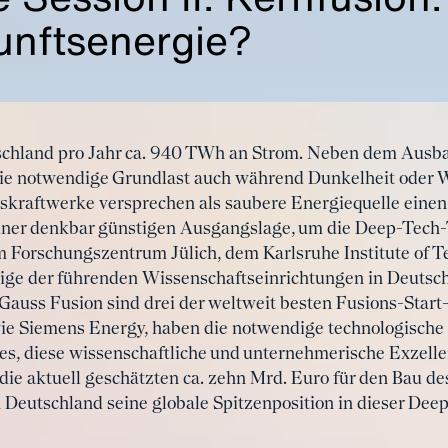
unftsenergie?
schland pro Jahr ca. 940 TWh an Strom. Neben dem Ausb
die notwendige Grundlast auch während Dunkelheit oder W
nskraftwerke versprechen als saubere Energiequelle einen
 einer denkbar günstigen Ausgangslage, um die Deep-Tech
m Forschungszentrum Jülich, dem Karlsruhe Institute of 
nige der führenden Wissenschaftseinrichtungen in Deutsc
Gauss Fusion sind drei der weltweit besten Fusions-Start
e Siemens Energy, haben die notwendige technologische 
es, diese wissenschaftliche und unternehmerische Exzelle
ie aktuell geschätzten ca. zehn Mrd. Euro für den Bau de
Deutschland seine globale Spitzenposition in dieser Dee