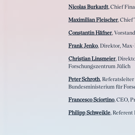
Nicolas Burkardt
, Chief Fin
Maximilian Fleischer
, Chief
Constantin Häfner
, Vorstan
Frank Jenko
, Direktor, Max
Christian Linsmeier
, Direkt
Forschungszentrum Jülich
Peter Schroth
, Referatsleit
Bundesministerium für Fors
Francesco Sciortino
, CEO, P
Philipp Schweikle
, Referent