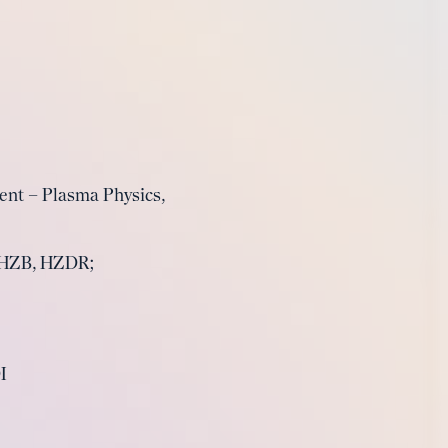
ent – Plasma Physics,
, HZB, HZDR;
I