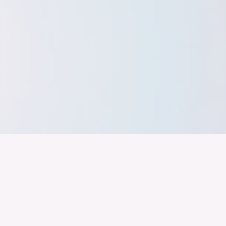
band der
Wir arbeiten daran, dass Deutschla
gelingt nur mit einer Industrie, die
ustrie
Branchen, Sektoren und Grenzen h