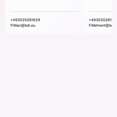
+493020281629
+49302028147
P.Mair@bdi.eu
F.Wehnert@bdi.