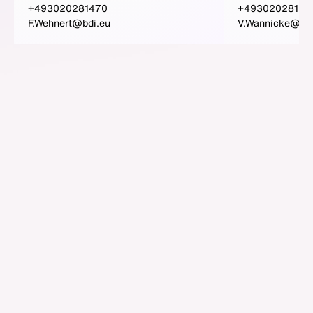
+493020281470
+49302028156
F.Wehnert@bdi.eu
V.Wannicke@bdi