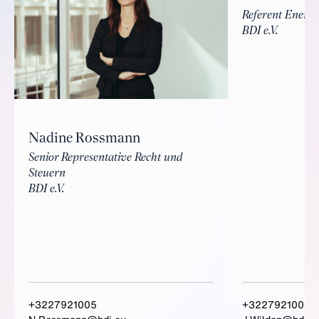
Referent Energi
BDI e.V.
Nadine Rossmann
Senior Representative Recht und
Steuern
BDI e.V.
+3227921005
+3227921004