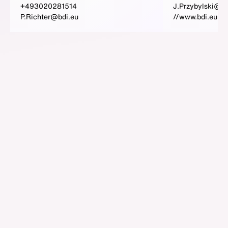
+493020281514
J.Przybylski@bd
P.Richter@bdi.eu
//www.bdi.eu