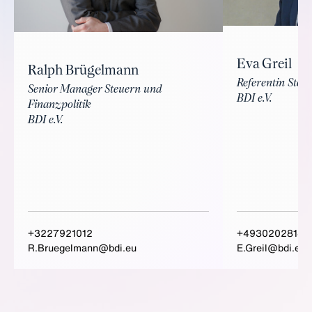
Eva Greil
Ralph Brügelmann
Referentin Steu
Senior Manager Steuern und
BDI e.V.
Finanzpolitik
BDI e.V.
+3227921012
+49302028145
R.Bruegelmann@bdi.eu
E.Greil@bdi.eu