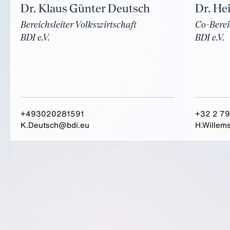
Dr. Klaus Günter Deutsch
Dr. He
Bereichsleiter Volkswirtschaft
Co-Berei
BDI e.V.
BDI e.V.
+493020281591
+32 2 79
K.Deutsch@bdi.eu
H.Willem