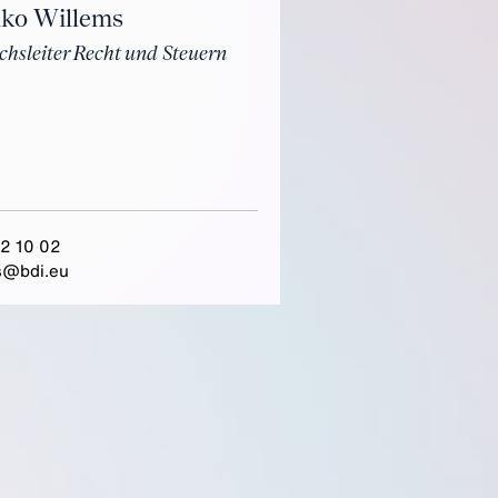
iko Willems
chsleiter Recht und Steuern
2 10 02
s@bdi.eu