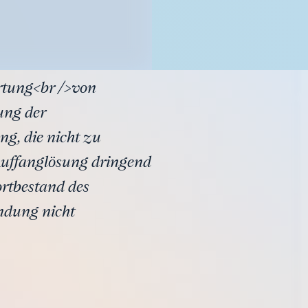
ertung<br />von
ung der
ng, die nicht zu
 Auffanglösung dringend
ortbestand des
ndung nicht