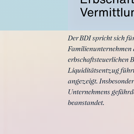
Vermittlu
Der BDI spricht sich fü
Familienunternehmen a
erbschaftsteuerlichen B
Liquiditätsentzug führ
angezeigt. Insbesondere
Unternehmens gefährde
beanstandet.