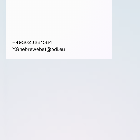
+493020281584
Y.Ghebrewebet@bdi.eu