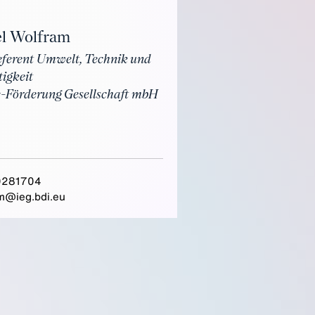
l Wolfram
eferent Umwelt, Technik und
igkeit
e-Förderung Gesellschaft mbH
0281704
m@ieg.bdi.eu