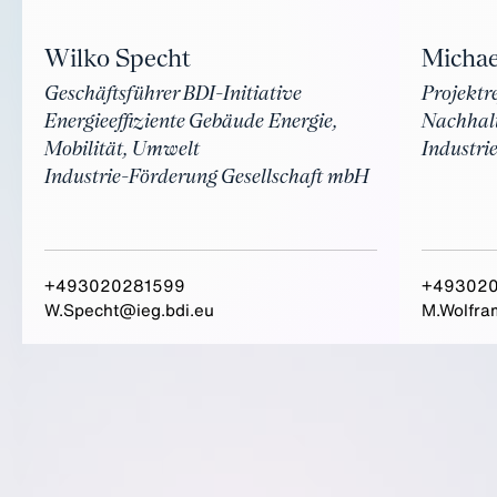
Wilko Specht
Michae
Geschäftsführer BDI-Initiative
Projektr
Energieeffiziente Gebäude Energie,
Nachhalt
Mobilität, Umwelt
Industri
Industrie-Förderung Gesellschaft mbH
+493020281599
+49302
W.Specht@ieg.bdi.eu
M.Wolfra