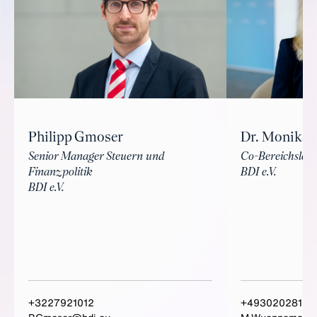
Philipp Gmoser
Dr. Monika
Senior Manager Steuern und
Co-Bereichsleit
Finanzpolitik
BDI e.V.
BDI e.V.
+3227921012
+49302028150