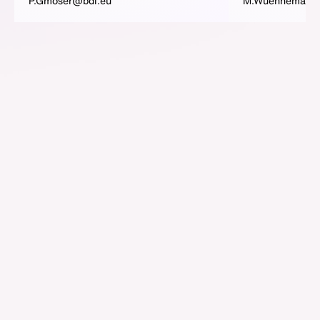
P.Gmoser@bdi.eu
M.Wuennemann