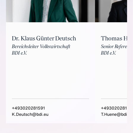
Dr. Klaus Günter Deutsch
Thomas Hü
Bereichsleiter Volkswirtschaft
Senior Referent 
BDI e.V.
BDI e.V.
+493020281591
+49302028159
K.Deutsch@bdi.eu
T.Huene@bdi.eu