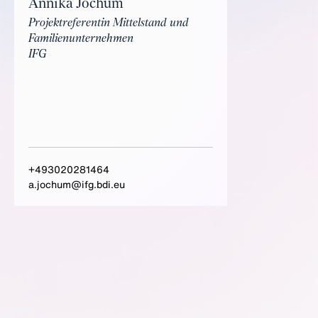
Annika Jochum
Projektreferentin Mittelstand und
Familienunternehmen
IFG
+493020281464
a.jochum@ifg.bdi.eu