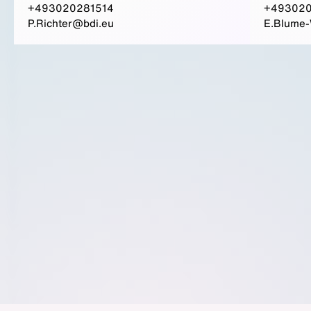
+493020281514
+49302
P.Richter@bdi.eu
E.Blume-