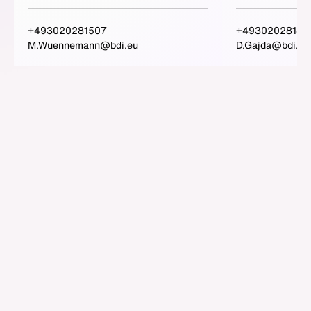
+493020281507
+49302028141
M.Wuennemann@bdi.eu
D.Gajda@bdi.eu