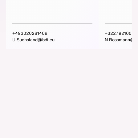
+493020281408
+3227921005
U.Suchsland@bdi.eu
N.Rossmann@bd