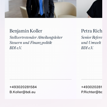
Benjamin Koller
Petra Richte
Stellvertretender Abteilungsleiter
Senior Referenti
Steuern und Finanzpolitik
und Umwelt
BDI e.V.
BDI e.V.
+493020281584
+49302028151
B.Koller@bdi.eu
P.Richter@bdi.e