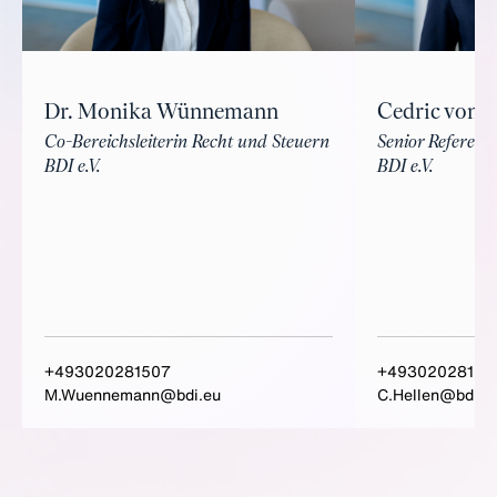
Dr. Monika Wünnemann
Cedric von d
Co-Bereichsleiterin Recht und Steuern
Senior Referent 
BDI e.V.
BDI e.V.
+493020281507
+49302028160
M.Wuennemann@bdi.eu
C.Hellen@bdi.e