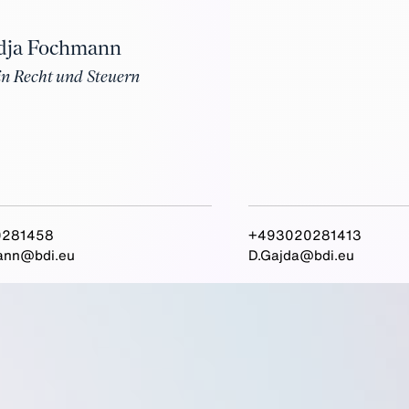
dja Fochmann
in Recht und Steuern
0281458
+493020281413
ann@bdi.eu
D.Gajda@bdi.eu