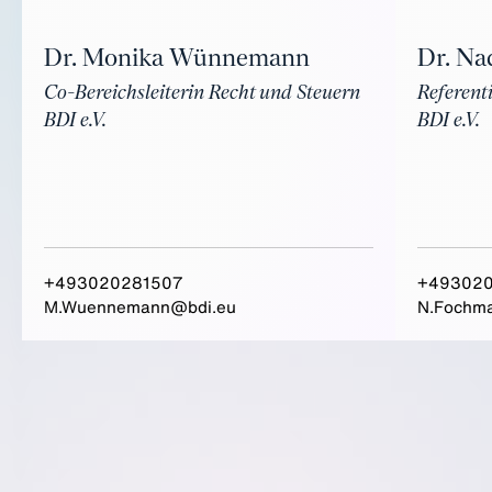
Dr. Na
Dr. Monika Wünnemann
Referent
Co-Bereichsleiterin Recht und Steuern
BDI e.V.
BDI e.V.
+493020281507
+49302
M.Wuennemann@bdi.eu
N.Fochm