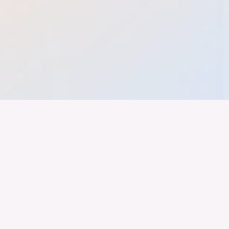
nd ein Industrieland, Exportland und Innovationsland bleibt. Dies
 alles auf Kooperation setzt. Wer führen will, muss verbinden – über
inweg.
Newsletter
Impressum
LinkedIn
Datenschutz
Youtube
Marken Styleguide
Instagram