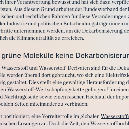
ich ihrer Verantwortung bewusst und hat sich dazu verpflich
isten. Aus diesem Grund arbeitet der Bundesverband der 
ischen und rechtlichen Rahmen für diese Veränderungen z
r Industrie und politischen Entscheidungsträgerinnen u
chritte unternommen werden, um die Dekarbonisierung der
ich die Klimaneutralität zu erreichen.
 grüne Moleküle keine Dekarbonisieru
Wasserstoff und Wasserstoff-Derivaten sind für die Dek
ie werden überall dort gebraucht, wo sich eine Elektrifi
g gestaltet. Dies stellt eine gewaltige Herausforderung d
ten Wasserstoff-Wertschöpfungskette gelingen. Um einen 
d Nachfrageseite sowie einen raschen Hochlauf der Impor
beiden Seiten miteinander zu verbinden.
t positioniert, eine Vorreiterrolle im globalen
Wasserstof
chnischen Lösungen an. Doch die Zeit, den Wasserstoffhoch