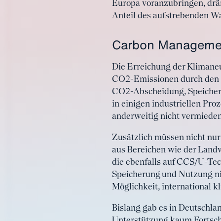
Europa voranzubringen, drä
Anteil des aufstrebenden Wa
Carbon Management
Die Erreichung der Klimaneut
CO2-Emissionen durch den Ü
CO2-Abscheidung, Speicheru
in einigen industriellen Pr
anderweitig nicht vermiede
Zusätzlich müssen nicht nu
aus Bereichen wie der Landw
die ebenfalls auf CCS/U-Tec
Speicherung und Nutzung nic
Möglichkeit, international
Bislang gab es in Deutschlan
Unterstützung kaum Fortsc