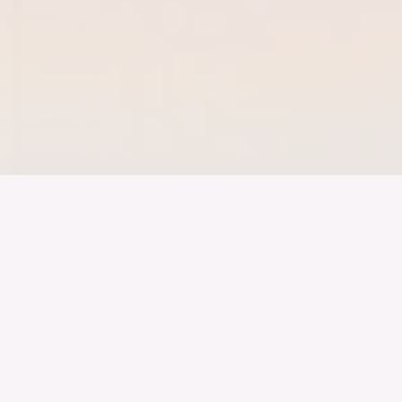
Der Bundesver
Deutschen Ind
Über uns
Publikationen
Themen
Veranstaltungen
Specials