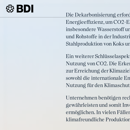
Artikel
Die Dekarbonisierung erford
Dekarboni
Energieeffizienz, um CO2-Em
BDI
Artikel
insbesondere Wasserstoff und
in die Kli
und Rohstoffe in der Indust
Stahlproduktion von Koks un
Ein weiterer Schlüsselaspek
Nutzung von CO2. Die Erken
zur Erreichung der Klimazie
sowohl die internationale E
Nutzung für den Klimaschut
Unternehmen benötigen rech
gewährleisten und somit In
ermöglichen. In vielen Fälle
klimafreundliche Produktio