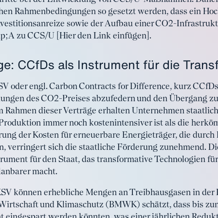
hen Rahmenbedingungen so gesetzt werden, dass ein Hoch
Investitionsanreize sowie der Aufbau einer CO2-Infrastruk
p;A zu CCS/U [Hier den Link einfügen].
e: CCfDs als Instrument für die Trans
V oder engl. Carbon Contracts for Difference, kurz CCfDs)
ungen des CO2-Preises abzufedern und den Übergang zu
Im Rahmen dieser Verträge erhalten Unternehmen staatlic
 Produktion immer noch kostenintensiver ist als die herk
rung der Kosten für erneuerbare Energieträger, die durch
, verringert sich die staatliche Förderung zunehmend. D
trument für den Staat, das transformative Technologien f
lanbarer macht.
V können erhebliche Mengen an Treibhausgasen in der I
Wirtschaft und Klimaschutz (BMWK) schätzt, dass bis zu
eingespart werden könnten, was einer jährlichen Redukt