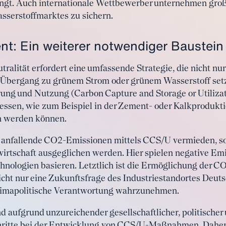
ngt. Auch internationale Wettbewerber unternehmen große
sserstoffmarktes zu sichern.
: Ein weiterer notwendiger Baustein
ralität erfordert eine umfassende Strategie, die nicht nu
bergang zu grünem Strom oder grünem Wasserstoff setzt
ng und Nutzung (Carbon Capture and Storage or Utilizat
ozessen, wie zum Beispiel in der Zement- oder Kalkproduk
n werden können.
r anfallende CO2-Emissionen mittels CCS/U vermieden, s
irtschaft ausgeglichen werden. Hier spielen negative Emis
hnologien basieren. Letztlich ist die Ermöglichung der 
ht nur eine Zukunftsfrage des Industriestandortes Deuts
 klimapolitische Verantwortung wahrzunehmen.
d aufgrund unzureichender gesellschaftlicher, politischer 
hritte bei der Entwicklung von CCS/U-Maßnahmen. Daher