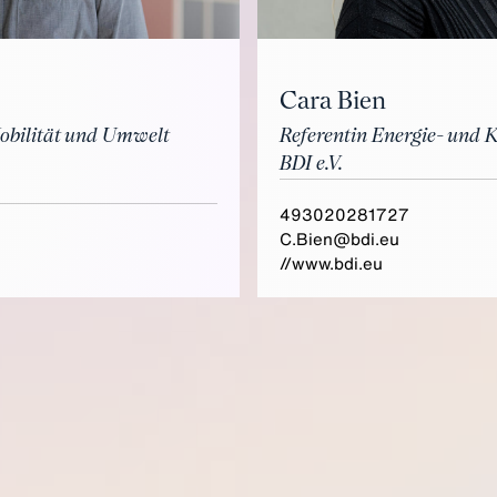
Cara Bien
Mobilität und Umwelt
Referentin Energie- und K
BDI e.V.
493020281727
C.Bien@bdi.eu
//www.bdi.eu