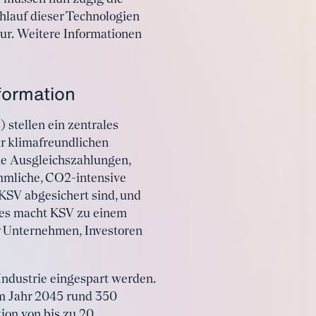
lauf dieser Technologien
tur. Weitere Informationen
formation
 stellen ein zentrales
r klimafreundlichen
he Ausgleichszahlungen,
ömmliche, CO2-intensive
 KSV abgesichert sind, und
ies macht KSV zu einem
ür Unternehmen, Investoren
ndustrie eingespart werden.
m Jahr 2045 rund 350
ion von bis zu 20