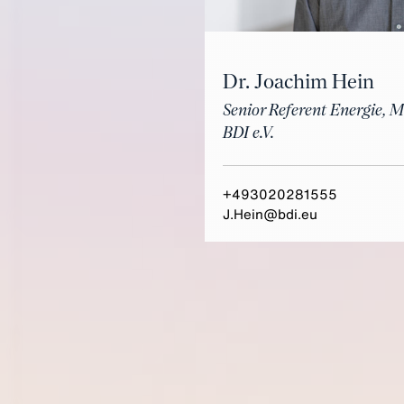
Dr. Joachim Hein
Senior Referent Energie, 
BDI e.V.
+493020281555
J.Hein@bdi.eu