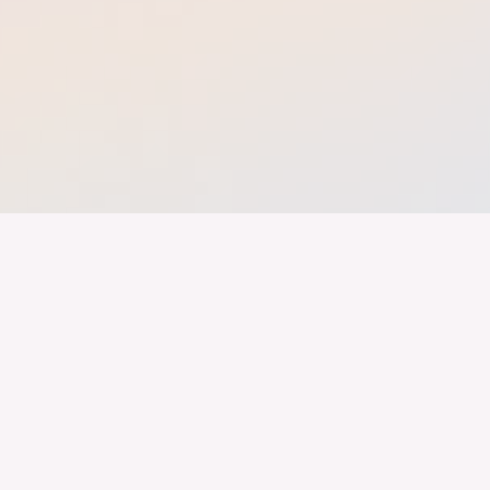
band der
Wir arbeiten daran, dass Deutschla
gelingt nur mit einer Industrie, die
ustrie
Branchen, Sektoren und Grenzen h
Karriere
Mitglieder
Landesvertretungen
Netzwerk