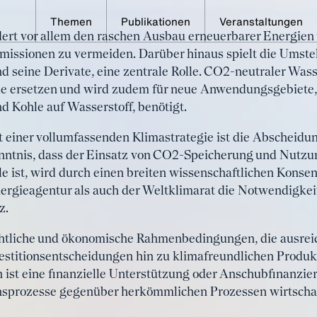
Themen
Publikationen
Veranstaltungen
ert vor allem den raschen Ausbau erneuerbarer Energien 
sierung der Industrie 
issionen zu vermeiden. Darüber hinaus spielt die Umste
 seine Derivate, eine zentrale Rolle. CO2-neutraler Wass
maneutralität
rie ersetzen und wird zudem für neue Anwendungsgebiete,
d Kohle auf Wasserstoff, benötigt.
t einer vollumfassenden Klimastrategie ist die Abscheidu
ntnis, dass der Einsatz von CO2-Speicherung und Nutzun
le ist, wird durch einen breiten wissenschaftlichen Konse
nergieagentur als auch der Weltklimarat die Notwendigk
z.
tliche und ökonomische Rahmenbedingungen, die ausrei
vestitionsentscheidungen hin zu klimafreundlichen Produ
n ist eine finanzielle Unterstützung oder Anschubfinanzie
nsprozesse gegenüber herkömmlichen Prozessen wirtschaft