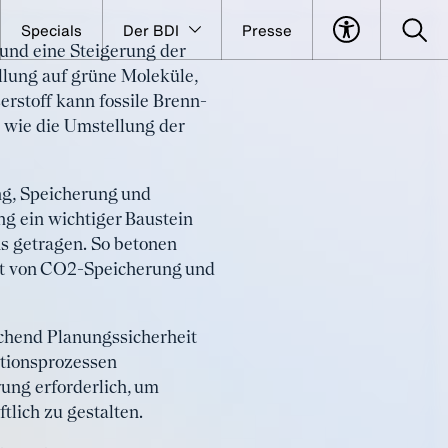
Specials
Der BDI
Presse
und eine Steigerung der
– Der Weg
llung auf grüne Moleküle,
erstoff kann fossile Brenn-
 wie die Umstellung der
ng, Speicherung und
g ein wichtiger Baustein
ns getragen. So betonen
eit von CO2-Speicherung und
chend Planungssicherheit
ktionsprozessen
rung erforderlich, um
lich zu gestalten.