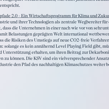
ntspricht.
pfade 2.0 - Ein Wirtschaftsprogramm für Klima und Zuku
strie und ihrer Technologien als zentrale Wegbereiter für
, dass die Unternehmen in einer nach wie vor von sehr un
mit Belastungen geprägten Welt international wettbewerb
ss die Risiken des Umstiegs auf neue CO2-freie Verfahren
n: solange es kein annähernd Level Playing Field gibt, m
nterstützung erhalten, um ihren Beitrag zur Dekarbonisi
hen zu können. Die KSV sind ein vielversprechender Ansat
ndustrie den Pfad des nachhaltigen Klimaschutzes weiter b