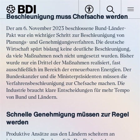
Beschleunigung muss Chefsache werden
Artikel
Deutschland-Tempo machen:
BDI
Artikel
Der am 6. November 2023 beschlossene Bund-Länder-
Schnellere Planungs- und
Pakt war ein wichtiger Schritt zur Beschleunigung von
Genehmigungsverfahren für die
Planungs- und Genehmigungsverfahren. Die deutsche
Industrie
Wirtschaft spürt bislang keine deutliche Beschleunigung,
da viele Maßnahmen noch nicht umgesetzt wurden. Bisher
wurde nur ein Drittel der Maßnahmen realisiert, fast
ausschließlich im Bereich der erneuerbaren Energien. Der
Bundeskanzler und die Ministerpräsidenten müssen die
Verfahrensbeschleunigung zur Chefsache machen. Die
Industrie braucht klare Entscheidungen für mehr Tempo
von Bund und Ländern.
Schnelle Genehmigung müssen zur Regel
werden
Produktive Ansätze aus den Ländern scheitern an