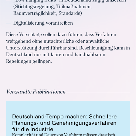
„Low hanging fruits“ in Deutschland zügig umsetzen
(Stichtagsregelung, Teilmaßnahmen,
Raumverträglichkeit, Standards)
Digitalisierung vorantreiben
Diese Vorschläge sollen dazu führen, dass Verfahren
weitgehend ohne gutachterliche oder anwaltliche
Unterstützung durchführbar sind. Beschleunigung kann in
Deutschland nur mit klaren und handhabbaren
Regelungen gelingen.
Verwandte Publikationen
Deutsch­land-Tem­po ma­chen: Schnel­le­re
Pla­nungs- und Ge­neh­mi­gungs­ver­fah­ren
für die In­dus­trie
Komplexität und Dauer von Verfahren müssen drastisch