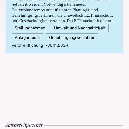
reduziert werden. Notwendig ist ein neues
Deutschlandtempo mit effizienten Planungs- und
Genehmigungsverfahren, die Umweltschutz, Klimaschutz
und Geschwindigkeit vereinen. Der BDI macht mit einem
neuen Strategiepapier konkrete Vorschläge, wie eine
Stellungnahmen
Umwelt und Nachhaltigkeit
Beschleunigung endlich gelingen kann.
Anlagenrecht
Genehmigungsverfahren
Veröffentlichung
06.11.2024
Ansprechpartner