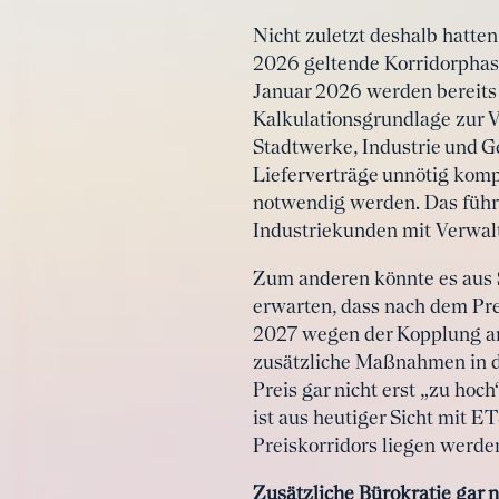
Nicht zuletzt deshalb hatten
2026 geltende Korridorphas
Januar 2026 werden bereits 
Kalkulationsgrundlage zur V
Stadtwerke, Industrie und G
Lieferverträge unnötig kom
notwendig werden. Das führt
Industriekunden mit Verwal
Zum anderen könnte es aus 
erwarten, dass nach dem Pr
2027 wegen der Kopplung an 
zusätzliche Maßnahmen in de
Preis gar nicht erst „zu ho
ist aus heutiger Sicht mit 
Preiskorridors liegen werde
Zusätzliche Bürokratie gar n