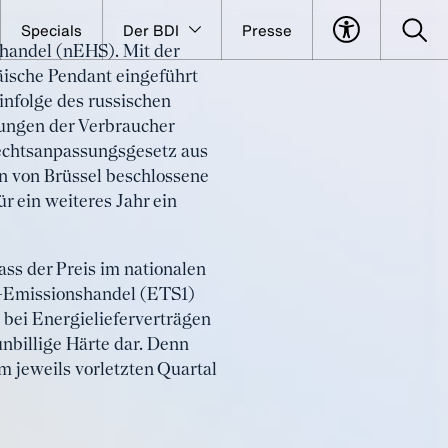
Specials
Der BDI
Presse
shandel (nEHS). Mit der
ucht jetzt
äische Pendant eingeführt
infolge des russischen
tungen der Verbraucher
echtsanpassungsgesetz aus
un von Brüssel beschlossene
r ein weiteres Jahr ein
dass der Preis im nationalen
U-Emissionshandel (ETS1)
g bei Energielieferverträgen
unbillige Härte dar. Denn
m jeweils vorletzten Quartal