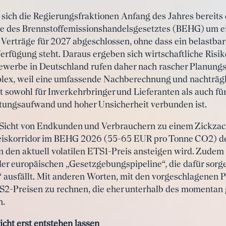
 sich die Regierungsfraktionen Anfang des Jahres bereits d
e des Brennstoffemissionshandelsgesetztes (BEHG) um ein
Verträge für 2027 abgeschlossen, ohne dass ein belastbar
erfügung steht. Daraus ergeben sich wirtschaftliche Ris
ewerbe in Deutschland rufen daher nach rascher Planungs
plex, weil eine umfassende Nachberechnung und nachträg
 sowohl für Inverkehrbringer und Lieferanten als auch f
tungsaufwand und hoher Unsicherheit verbunden ist.
Sicht von Endkunden und Verbrauchern zu einem Zickzac
eiskorridor im BEHG 2026 (55-65 EUR pro Tonne CO2) der 
den aktuell volatilen ETS1-Preis ansteigen wird. Zudem 
r europäischen „Gesetzgebungspipeline“, die dafür sorge
ch“ ausfällt. Mit anderen Worten, mit den vorgeschlage
ETS2-Preisen zu rechnen, die eher unterhalb des momenta
n.
icht erst entstehen lassen