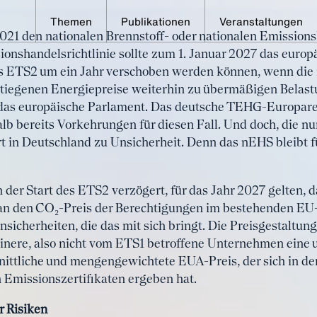
Themen
Publikationen
Veranstaltungen
 2021 den nationalen Brennstoff- oder nationalen Emission
nstoffemissionshandel: Wirtschaft bra
onshandelsrichtlinie sollte zum 1. Januar 2027 das europ
heit
as ETS2 um ein Jahr verschoben werden können, wenn die 
stiegenen Energiepreise weiterhin zu übermäßigen Belas
s das europäische Parlament. Das deutsche TEHG-Europar
lb bereits Vorkehrungen für diesen Fall. Und doch, die n
 in Deutschland zu Unsicherheit. Denn das nEHS bleibt fü
h der Start des ETS2 verzögert, für das Jahr 2027 gelten, 
an den CO₂-Preis der Berechtigungen im bestehenden E
nsicherheiten, die das mit sich bringt. Die Preisgestaltun
leinere, also nicht vom ETS1 betroffene Unternehmen eine 
nittliche und mengengewichtete EUA-Preis, der sich in de
 Emissionszertifikaten ergeben hat.
r Risiken