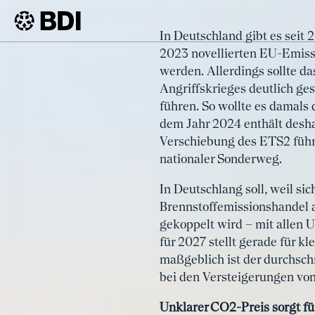
Artikel
In Deutschland gibt es seit
Nationaler Bren
2023 novellierten EU-Emissi
BDI
Artikel
Planungssicher
werden. Allerdings sollte d
Angriffskrieges deutlich ge
führen. So wollte es damal
dem Jahr 2024 enthält desha
Verschiebung des ETS2 führt
nationaler Sonderweg.
In Deutschlang soll, weil sic
Brennstoffemissionshandel 
gekoppelt wird – mit allen U
für 2027 stellt gerade für k
maßgeblich ist der durchsch
bei den Versteigerungen von
Unklarer CO2-Preis sorgt fü