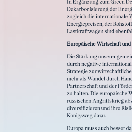
In Ergänzung zum Green Deal 
Dekarbonisierung der Energ
zugleich die internationale 
Energiepreisen, der Rohstoff
Lastkraftwagen sind ebenfal
Europäische Wirtschaft un
Die Stärkung unserer gemei
durch negative international
Strategie zur wirtschaftlich
mehr als Wandel durch Handel
Partnerschaft und der Förde
zu halten. Die europäische 
russischen Angriffskrieg a
diversifizieren und ihre Ri
Königsweg dazu.
Europa muss auch besser da