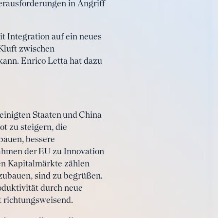
erausforderungen in Angriff
 Integration auf ein neues
Kluft zwischen
ann. Enrico Letta hat dazu
inigten Staaten und China
t zu steigern, die
bauen, bessere
ahmen der EU zu Innovation
hen Kapitalmärkte zählen
bzubauen, sind zu begrüßen.
oduktivität durch neue
t richtungsweisend.