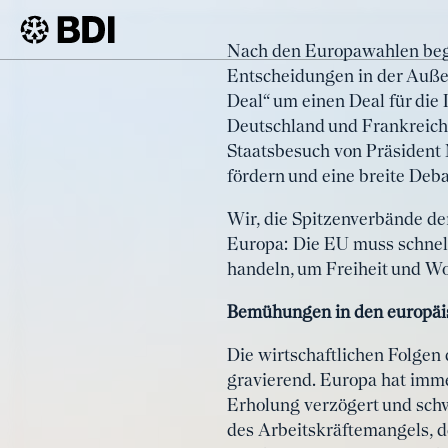
Artikel
Nach den Europawahlen begin
Europäisc
Entscheidungen in der Außen-
BDI
Artikel
Deal“ um einen Deal für die
Deutschland und Frankreich 
Staatsbesuch von Präsident 
fördern und eine breite Deb
Wir, die Spitzenverbände de
Europa: Die EU muss schnell
handeln, um Freiheit und Wo
Bemühungen in den europäis
Die wirtschaftlichen Folgen
gravierend. Europa hat imme
Erholung verzögert und schw
des Arbeitskräftemangels, 