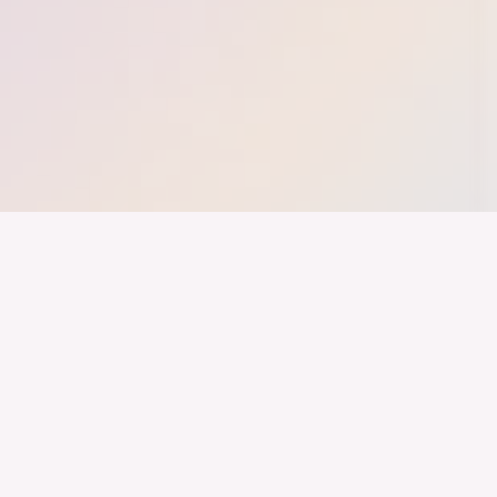
nd ein Industrieland, Exportland und Innovationsland bleibt. Dies
 alles auf Kooperation setzt. Wer führen will, muss verbinden – über
inweg.
Newsletter
Impressum
LinkedIn
Datenschutz
Youtube
Marken Styleguide
Instagram