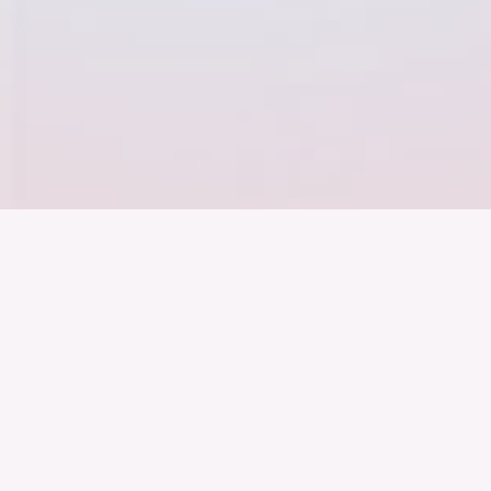
Der Bundesver
Deutschen Ind
Über uns
Publikationen
Themen
Veranstaltungen
Specials