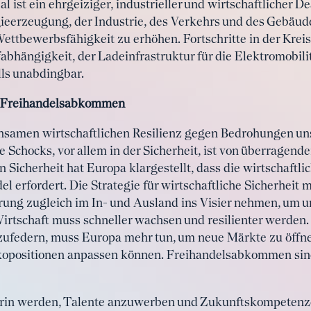
ist ein ehrgeiziger, industrieller und wirtschaftlicher D
ieerzeugung, der Industrie, des Verkehrs und des Gebäud
Wettbewerbsfähigkeit zu erhöhen. Fortschritte in der Kreis
abhängigkeit, der Ladeinfrastruktur für die Elektromobili
ls unabdingbar.
d Freihandelsabkommen
nsamen wirtschaftlichen Resilienz gegen Bedrohungen u
e Schocks, vor allem in der Sicherheit, ist von überragend
en Sicherheit hat Europa klargestellt, dass die wirtschaftl
 erfordert. Die Strategie für wirtschaftliche Sicherheit 
rung zugleich im In- und Ausland ins Visier nehmen, um u
Wirtschaft muss schneller wachsen und resilienter werden
bzufedern, muss Europa mehr tun, um neue Märkte zu öffn
sikopositionen anpassen können. Freihandelsabkommen sin
rin werden, Talente anzuwerben und Zukunftskompetenze