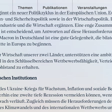
Themen
Publikationen
Veranstaltungen
nt ein neuer Politikzyklus in der Europäischen Union. E
her Pakt für die Wirtsch
 und Sicherheitspolitik sowie in der Wirtschaftspolitik. 
 Industrie und die Wirtschaft ergänzen. Eine enge Zusam
ist entscheidend, um Antworten auf diese Herausforderu
Macron in Deutschland ist eine gute Gelegenheit, die bil
atte in Europa zu beginnen.
r Wirtschaft unserer zwei Länder, unterstützen eine ambit
 in den Schlüsselbereichen Wettbewerbsfähigkeit, Vertei
hlstand zu erhalten.
chen Institutionen
 des Ukraine-Kriegs für Wachstum, Inflation und soziale 
rhin eine zweite tiefe Rezession vermeiden können, wenn 
ach verläuft. Zugleich müssen die Herausforderungen der
des Klimawandels und des internationalen Wettbewerbs u