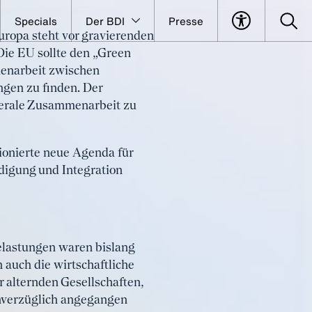
Specials
Der BDI
Presse
uropa steht vor gravierenden
aft
Die EU sollte den „Green
menarbeit zwischen
ngen zu finden. Der
aterale Zusammenarbeit zu
ionierte neue Agenda für
digung und Integration
Belastungen waren bislang
auch die wirtschaftliche
 alternden Gesellschaften,
nverzüglich angegangen