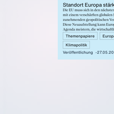
Stand­ort Eu­ro­pa stär
Die EU muss sich in den nächste
mit einem verschärften globalen
zunehmenden geopolitischen Ver
Diese Neuaufstellung kann Europ
Agenda meistern, die wirtschaftl
Voraussetzung für Resilienz, sta
Themenpapiere
Europ
Sozialsysteme, und für eine gelu
Klimapolitik
Klima- und Umweltschutz begreif
Veröffentlichung
27.05.2