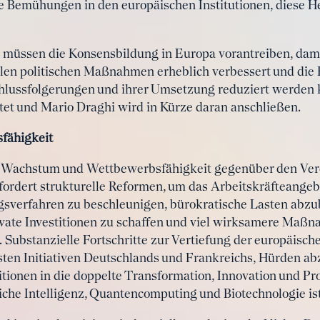
e Bemühungen in den europäischen Institutionen, diese H
müssen die Konsensbildung in Europa vorantreiben, damit
len politischen Maßnahmen erheblich verbessert und die 
hlussfolgerungen und ihrer Umsetzung reduziert werden k
itet und Mario Draghi wird in Kürze daran anschließen.
fähigkeit
 Wachstum und Wettbewerbsfähigkeit gegenüber den Vere
ordert strukturelle Reformen, um das Arbeitskräfteangebo
verfahren zu beschleunigen, bürokratische Lasten abzu
ate Investitionen zu schaffen und viel wirksamere Maßn
. Substanzielle Fortschritte zur Vertiefung der europäisc
gsten Initiativen Deutschlands und Frankreichs, Hürden a
itionen in die doppelte Transformation, Innovation und Pr
iche Intelligenz, Quantencomputing und Biotechnologie is