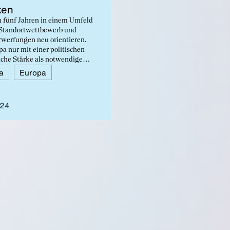
­ken
n fünf Jahren in einem Umfeld
 Standortwettbewerb und
werfungen neu orientieren.
a nur mit einer politischen
iche Stärke als notwendige
bile Arbeitsmärkte und
a
Europa
ngene Digitalisierung sowie
t.
024