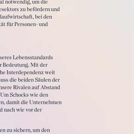
eal notwendig, um die
esektors zu befördern und
laufwirtschaft, bei den
tät für Personen- und
nseres Lebensstandards
er Bedeutung. Mit der
iche Interdependenz weit
muss die beiden Säulen der
nsere Rivalen auf Abstand
. Um Schocks wie den
en, damit die Unternehmen
d nach wie vor der
n zu sichern, um den