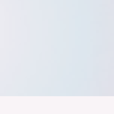
band der
Wir arbeiten daran, dass Deutschla
gelingt nur mit einer Industrie, die