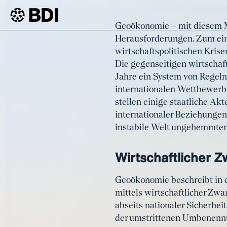
Artikel
Geoökonomie – mit diesem Mo
Geoökono
Herausforderungen. Zum eine
BDI
Artikel
wirtschaftspolitischen Kri
Anti-Coer
Die gegenseitigen wirtschaf
Jahre ein System von Regeln 
internationalen Wettbewerb 
stellen einige staatliche A
internationaler Beziehungen 
instabile Welt ungehemmter 
Wirtschaftlicher
Geoökonomie beschreibt in d
mittels wirtschaftlicher Zwa
abseits nationaler Sicherhe
der umstrittenen Umbenennun