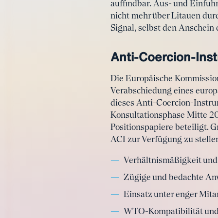
auffindbar. Aus- und Einfu
nicht mehr über Litauen dur
Signal, selbst den Anschei
Anti-Coercion-Ins
Die Europäische Kommission
Verabschiedung eines europ
dieses Anti-Coercion-Instru
Konsultationsphase Mitte 2
Positionspapiere beteiligt. 
ACI zur Verfügung zu stelle
Verhältnismäßigkeit und
Zügige und bedachte A
Einsatz unter enger Mita
WTO-Kompatibilität und