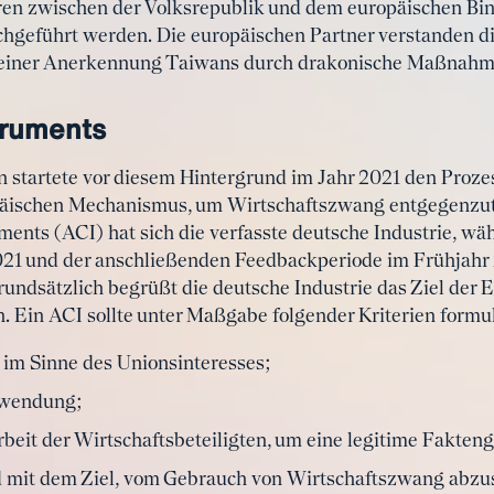
hren zwischen der Volksrepublik und dem europäischen B
chgeführt werden. Die europäischen Partner verstanden d
n einer Anerkennung Taiwans durch drakonische Maßnahm
truments
 startete vor diesem Hintergrund im Jahr 2021 den Proze
äischen Mechanismus, um Wirtschaftszwang entgegenzut
ments (ACI) hat sich die verfasste deutsche Industrie, wä
021 und der anschließenden Feedbackperiode im Frühjahr
Grundsätzlich begrüßt die deutsche Industrie das Ziel der
n. Ein ACI sollte unter Maßgabe folgender Kriterien form
 im Sinne des Unionsinteresses;
nwendung;
rbeit der Wirtschaftsbeteiligten, um eine legitime Fakte
 mit dem Ziel, vom Gebrauch von Wirtschaftszwang abzu