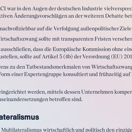
ACI war in den Augen der deutschen Industrie vielverspre
ktiven Änderungsvorschlägen an der weiteren Debatte bete
nachvollziehbar auf die Verfolgung außenpolitischer Ziele
rtschaftszwang sollte mit transparenten Fristen versehe
e ausschließen, dass die Europäische Kommission ohne ei
ustellen, sollte auf Artikel 5 (4b) der Verordnung (EU) 2
rens zu den Tatbestandsmerkmalen von Wirtschaftszwang
 Form einer Expertengruppe konsultiert und frühzeitig a
eingerichtet werden, mittels dessen Unternehmen kompen
seinandersetzungen betroffen sind.
ateralismus
 Multilateralismus wirtschaftlich und politisch den einzig