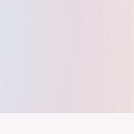
nd ein Industrieland, Exportland und Innovationsland bleibt. Dies
 alles auf Kooperation setzt. Wer führen will, muss verbinden – über