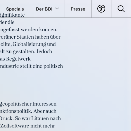
Specials
Der BDI
Presse
ignifikante
entreten:
der die
engefasst werden können.
veräner Staaten haben über
ollte, Globalisierung und
t zu gestalten. Jedoch
 das Regelwerk
ustrie stellt eine politisch
eopolitischer Interessen
nktionspolitik. Aber auch
Druck. So war Litauen nach
 Zollsoftware nicht mehr