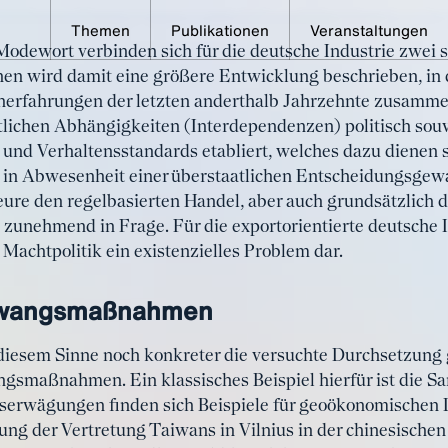
Themen
Publikationen
Veranstaltungen
dewort verbinden sich für die deutsche Industrie zwei s
mischem Druck entgeg
n wird damit eine größere Entwicklung beschrieben, in 
senerfahrungen der letzten anderthalb Jahrzehnte zusamm
cion-Instrument
tlichen Abhängigkeiten (Interdependenzen) politisch sou
und Verhaltensstandards etabliert, welches dazu dienen s
in Abwesenheit einer überstaatlichen Entscheidungsgewal
kteure den regelbasierten Handel, aber auch grundsätzlich
zunehmend in Frage. Für die exportorientierte deutsche Ind
Machtpolitik ein existenzielles Problem dar.
 Zwangsmaßnahmen
iesem Sinne noch konkreter die versuchte Durchsetzung g
ngsmaßnahmen. Ein klassisches Beispiel hierfür ist die Sa
itserwägungen finden sich Beispiele für geoökonomischen 
g der Vertretung Taiwans in Vilnius in der chinesischen