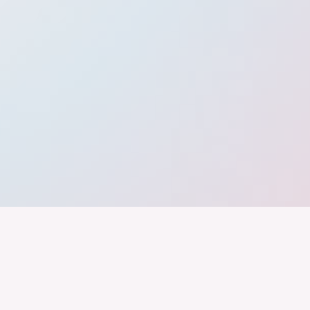
band der
Wir arbeiten daran, dass Deutschla
gelingt nur mit einer Industrie, die
ustrie
Branchen, Sektoren und Grenzen h