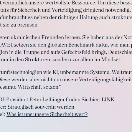
 vermutlich unsere wertvollste Ressource. Um diese besser
tats für Sicherheit und Verteidigung dringend notwendig. 
afür braucht es neben der richtigen Haltung auch struktur
t sie zu bremsen.
seren ukrainischen Freunden lernen. Sie haben aus der No
AVE1 setzen sie den globalen Benchmark dafür, wie man 
ien in die Truppe und aufs Gefechtsfeld bringt. Deutschlan
 nur in den Strukturen, sondern vor allem im Mindset.
ukunftstechnologien wie KI, unbemannte Systeme, Weltrau
Diese werden aber nicht nur unsere Verteidigungsfähigkeit
gesamte Wirtschaft setzen."
I-Präsident Peter Leibinger finden Sie hier:
LINK
ier:
Strategisch souverän werden
el:
Was ist uns unsere Sicherheit wert?