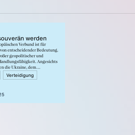
ou­ve­rän wer­den
opäischen Verbund ist für
 von entscheidender Bedeutung.
roßer geopolitischer und
Handlungsfähigkeit. Angesichts
gen die Ukraine, dem
 Staaten und technologischer
Verteidigung
 für seine Souveränität tun.
25