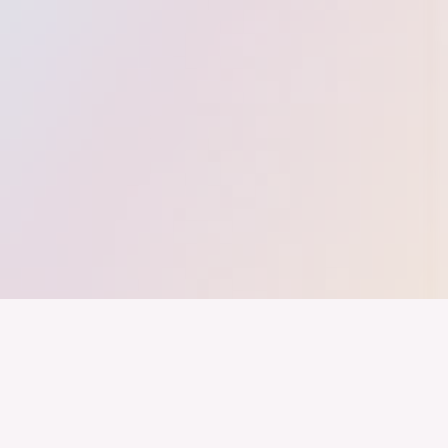
nd ein Industrieland, Exportland und Innovationsland bleibt. Dies
 alles auf Kooperation setzt. Wer führen will, muss verbinden – über
inweg.