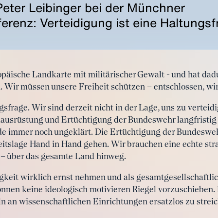
Peter Leibinger bei der Münchner
erenz: Verteidigung ist eine Haltungsf
opäische Landkarte mit militärischer Gewalt - und hat da
n. Wir müssen unsere Freiheit schützen – entschlossen, wi
gsfrage. Wir sind derzeit nicht in der Lage, uns zu vertei
usrüstung und Ertüchtigung der Bundeswehr langfristig f
nde immer noch ungeklärt. Die Ertüchtigung der Bundesweh
tslage Hand in Hand gehen. Wir brauchen eine echte str
 – über das gesamte Land hinweg.
keit wirklich ernst nehmen und als gesamtgesellschaftli
nnen keine ideologisch motivieren Riegel vorzuschieben. 
n an wissenschaftlichen Einrichtungen ersatzlos zu strei