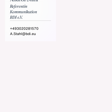
Andrea Stahl
Referentin
Kommunikation
BDI e.V.
+493020281570
A.Stahl@bdi.eu