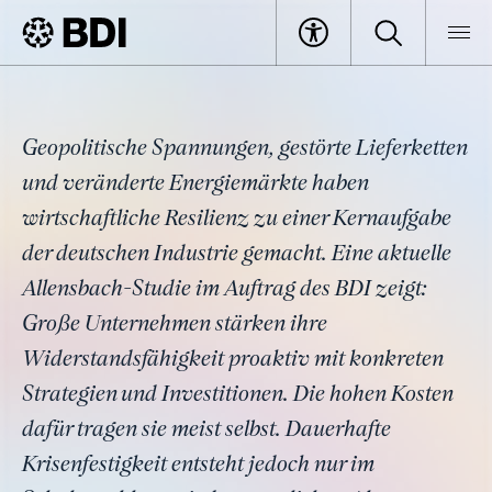
Artikel
Unternehmen stärken ihre
BDI
Artikel
Resilienz – aber sie können es
nicht allein
Geopolitische Spannungen, gestörte Lieferketten
und veränderte Energiemärkte haben
wirtschaftliche Resilienz zu einer Kernaufgabe
der deutschen Industrie gemacht. Eine aktuelle
Allensbach-Studie im Auftrag des BDI zeigt:
Große Unternehmen stärken ihre
Widerstandsfähigkeit proaktiv mit konkreten
Strategien und Investitionen. Die hohen Kosten
dafür tragen sie meist selbst. Dauerhafte
Krisenfestigkeit entsteht jedoch nur im