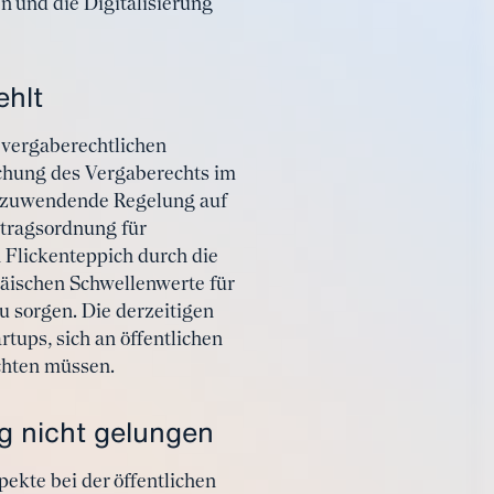
 und die Digitalisierung
ehlt
s vergaberechtlichen
ichung des Vergaberechts im
 anzuwendende Regelung auf
rtragsordnung für
 Flickenteppich durch die
äischen Schwellenwerte für
 sorgen. Die derzeitigen
ups, sich an öffentlichen
chten müssen.
g nicht gelungen
ekte bei der öffentlichen