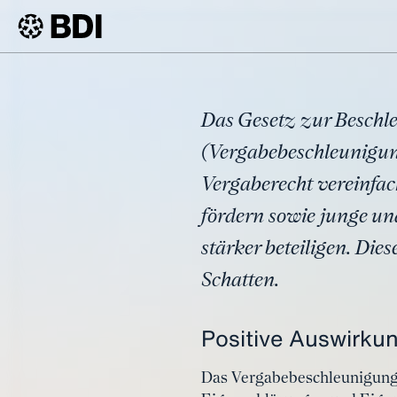
Artikel
Licht und
BDI
Artikel
Vergabeb
Das Gesetz zur Beschle
(Vergabebeschleunigungs
Vergaberecht vereinfach
fördern sowie junge un
stärker beteiligen. Die
Schatten.
Positive Auswirku
Das Vergabebeschleunigungs