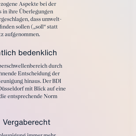
ezogene Aspekte bei der
 in ihre Überlegungen
orgeschlagen, dass umwelt-
den sollen („soll“ statt
etz aufgenommen.
tlich bedenklich
berschwellenbereich durch
ehnende Entscheidung der
leunigung hinaus. Der BDI
üsseldorf mit Blick auf eine
 die entsprechende Norm
 Vergaberecht
schleunigung immer mehr