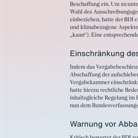
Beschaffung ein. Um zu unte
Wahl des Ausschreibungsgeg
einbeziehen, hatte der BDI 
und klimabezogene Aspekte i
„kann“). Eine entsprechend
Einschränkung des 
Indem das Vergabebeschleun
Abschaffung der aufschiebe
Vergabekammer einschränkt, 
hatte hierzu rechtliche Bede
inhaltsgleiche Regelung im
nun dem Bundesverfassungsg
Warnung vor Abba
Kritisch bewertet der BDI 