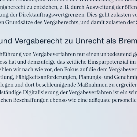
gaberecht zu entziehen, z. B. durch Ausweitung der öffen
g der Direktauftragswertgrenzen. Dies geht zulasten 
n Grundsätze des Vergaberechts, und damit zulasten der 
und Vergaberecht zu Unrecht als Brems
hführung von Vergabeverfahren nur einen unbedeutend ge
ss hat und demzufolge das zeitliche Einsparpotenzial im
fehlen wir nach wie vor, den Fokus auf die dem Vergabeve
ttlung, Fähigkeitsanforderungen, Planungs- und Genehm
legen und dort beschleunigende Maßnahmen zu ergreifen
lständige Digitalisierung der Vergabeverfahren ist ein wi
lichen Beschaffungen ebenso wie eine adäquate personell