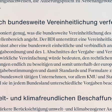
ngsnachweisen, die Äußerungspflicht zu Nebenangeboten
.
h bundesweite Vereinheitlichung verf
tioniert genug, was die bundesweite Vereinheitlichung de
enbereich angeht. Der BDI unterstützt eine Vereinheitl
isst aber eine bundesweit einheitliche und verbindlich
gabeordnung und des 1. Abschnittes der Vergabe- und Ve
 wirkliche Vereinfachung würde bedeuten, den rechtlichen
gen endlich zu beseitigen und somit unterhalb der europ
rgabebestimmungen und damit Standards und Formulare zu
bundesweit tätigen Unternehmen, vor allem KMU und Start
il sie in jedem Bundesland unterschiedliche Vorgaben bea
lt- und klimafreundlichen Beschaffun
 stärkere Berücksichtigung umwelt- und klimabezogener Asp