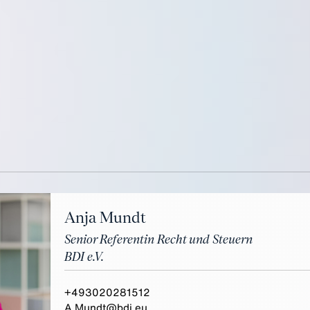
Anja Mundt
Senior Referentin Recht und Steuern
BDI e.V.
+493020281512
A.Mundt@bdi.eu