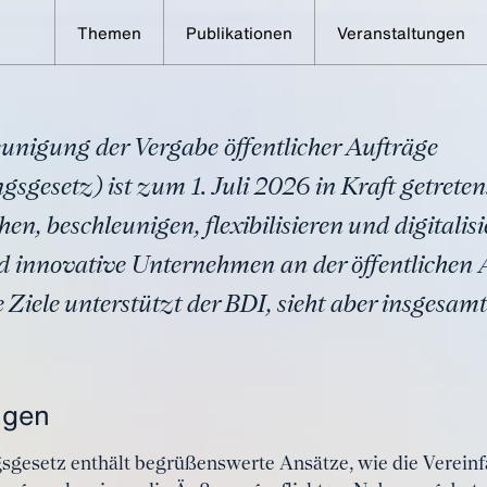
Themen
Publikationen
Veranstaltungen
 Schatten beim
eschleunigungsgesetz
unigung der Vergabe öffentlicher Aufträge
gesetz) ist zum 1. Juli 2026 in Kraft getreten.
en, beschleunigen, flexibilisieren und digitalis
d innovative Unternehmen an der öffentlichen
se Ziele unterstützt der BDI, sieht aber insgesam
ngen
gesetz enthält begrüßenswerte Ansätze, wie die Verein