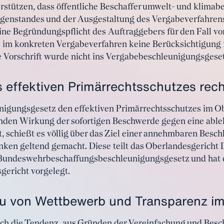
rstützen, dass öffentliche Beschaffer umwelt- und klimab
enstandes und der Ausgestaltung des Vergabeverfahrens
eine Begründungspflicht des Auftraggebers für den Fall v
m konkreten Vergabeverfahren keine Berücksichtigung fin
e Vorschrift wurde nicht ins Vergabebeschleunigungsges
effektiven Primärrechtsschutzes rech
igungsgesetz den effektiven Primärrechtsschutzes im O
nden Wirkung der sofortigen Beschwerde gegen eine abl
schießt es völlig über das Ziel einer annehmbaren Besch
nken geltend gemacht. Diese teilt das Oberlandesgericht D
 Bundeswehrbeschaffungsbeschleunigungsgesetz und hat
ericht vorgelegt.
u von Wettbewerb und Transparenz im
auch die Tendenz, aus Gründen der Vereinfachung und Be