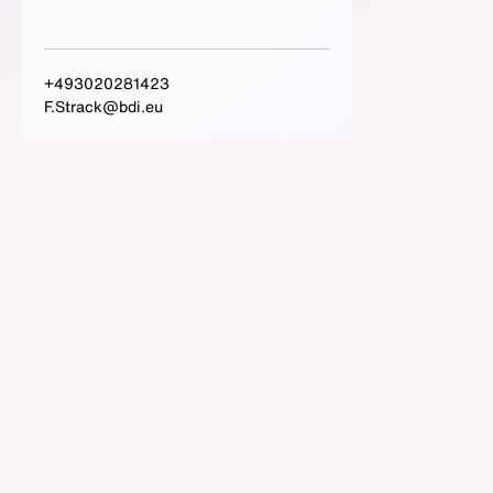
+493020281423
F.Strack@bdi.eu