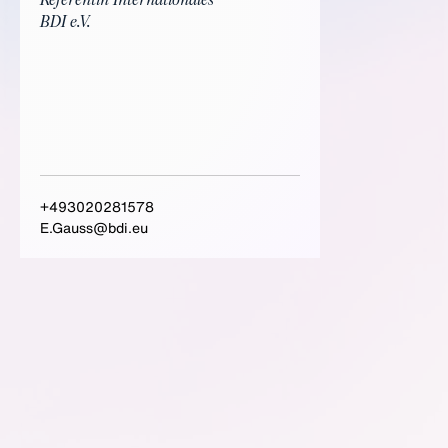
Referentin Internationales
BDI e.V.
+493020281578
E.Gauss@bdi.eu