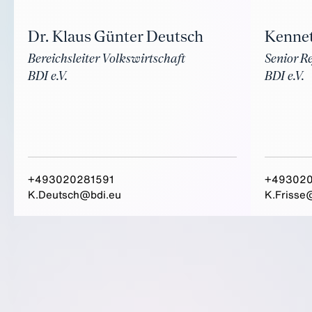
Kennet
Dr. Klaus Günter Deutsch
Senior R
Bereichsleiter Volkswirtschaft
BDI e.V.
BDI e.V.
+493020281591
+49302
K.Deutsch@bdi.eu
K.Frisse