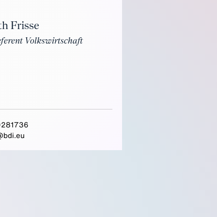
h Frisse
eferent Volkswirtschaft
0281736
@bdi.eu