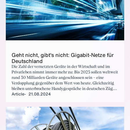
Geht nicht, gibt's nicht: Gi­ga­bit-Net­ze für
Deutsch­land
Die Zahl der vernetzten Geräte in der Wirtschaft und im
Privatleben nimmt immer mehr zu: Bis 2025 sollen weltweit
rund 30 Milliarden Geräte angeschlossen sein – eine
Verdopplung gegenüber dem Wert von heute. Gleichzeitig
bleiben unterbrochene Handygespräche in deutschen Zügen
Article
21.08.2024
Realität. Um die Lücke zwischen Anspruch und Wirklichkeit
zu schließen, muss Deutschland Gas geben. Deutschland
kann es sich nicht leisten, im Ausbau der Gigabit-Netze
länger im Mittelfeld zu spielen.