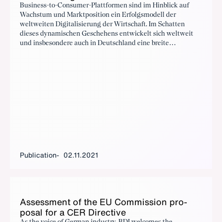
Business-to-Consumer-Plattformen sind im Hinblick auf
Wachstum und Marktposition ein Erfolgsmodell der
weltweiten Digitalisierung der Wirtschaft. Im Schatten
dieses dynamischen Geschehens entwickelt sich weltweit
und insbesondere auch in Deutschland eine breite
Landschaft ambitionierter Business2Business-Plattformen
(B2B). Sie mögen weniger bekannt sein, ihr Potenzial für die
deutsche Industrie, für Kundinnen und Kunden, für mehr
Effizienz und für mehr Nachhaltigkeit ist aber beachtlich.
Wir stellen 110 B2B-Plattformen vor, die die deutsche
Wirtschaft mit ihren Anwendungen digitaler und
nachhaltiger machen.
Publication
02.11.2021
As­sess­ment of the EU Com­mis­sion pro­
pos­al for a CER Di­rec­tive
As the voice of German industry, BDI welcomes the