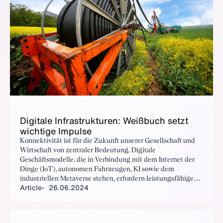
Dig­i­tale In­fra­struk­turen: Weißbuch set­zt
wichtige Im­pulse
Konnektivität ist für die Zukunft unserer Gesellschaft und
Wirtschaft von zentraler Bedeutung. Digitale
Geschäftsmodelle, die in Verbindung mit dem Internet der
Dinge (IoT), autonomen Fahrzeugen, KI sowie dem
industriellen Metaverse stehen, erfordern leistungsfähige
Article
26.06.2024
digitale Netze. Das neue Weißbuch der EU-Kommission
setzt nun wichtige Impulse um die digitale Infrastruktur der
Zukunft Realität werden zu lassen.