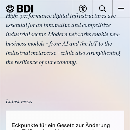
Topic
High-performance digital infrastructures are
Digital Infrastructure
BDI
Topics
essential for an innovative and competitive
industrial sector. Modern networks enable new
business models - from AI and the IoT to the
industrial metaverse - while also strengthening
the resilience of our economy.
Latest news
Eck­punk­te für ein Gesetz zur Än­derung