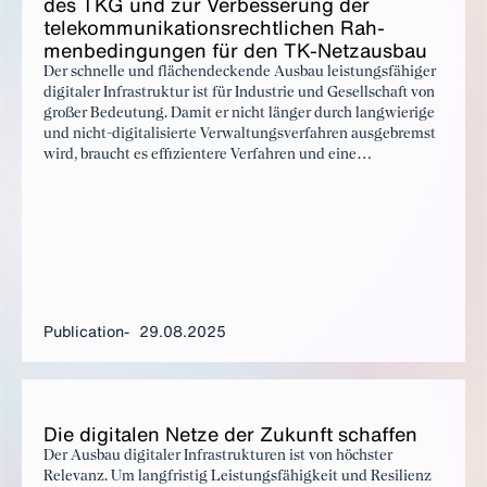
des TKG und zur Verbesserung der
telekom­mu­nika­tion­srechtlichen Rah­
menbe­din­gun­gen für den TK-Net­zaus­bau
Der schnelle und flächendeckende Ausbau leistungsfähiger
digitaler Infrastruktur ist für Industrie und Gesellschaft von
großer Bedeutung. Damit er nicht länger durch langwierige
und nicht-digitalisierte Verwaltungsverfahren ausgebremst
wird, braucht es effizientere Verfahren und eine
konsequente Digitalisierung von infrastrukturbezogenem
Verwaltungshandeln. Die in den Eckpunkten für das TKG-
Änderungsgesetz enthaltenen Vorschläge zur weiteren
Verfahrensvereinfachung im Genehmigungsrecht, zu
weiteren Ausbaubeschleunigungshebeln, die zügige
Umsetzung der Anforderungen des Gigabit Infrastructure
Acts, sowie die grundsätzliche Zielrichtung eines
technologieneutralen, wettbewerblichen Ausbaus begrüßen
Publication
29.08.2025
wir.
Die dig­i­tal­en Net­ze der Zukun­ft schaf­fen
Der Ausbau digitaler Infrastrukturen ist von höchster
Relevanz. Um langfristig Leistungsfähigkeit und Resilienz